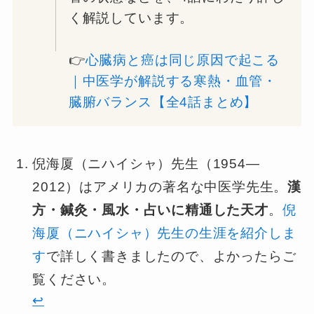
く解説しています。
👉️
心臓病と癌は同じ原因で起こる
｜中医学が解説する寒熱・血管・
臓腑バランス【全4話まとめ】
倪海厦（ニハイシャ）先生（1954—
2012）はアメリカの著名な中医学先生。
漢
方・鍼灸・風水・占いに精通した天才
。
倪
海厦（ニハイシャ）先生の生涯を紹介しま
す
で詳しく書きましたので、よかったらご
覧ください。
↩︎