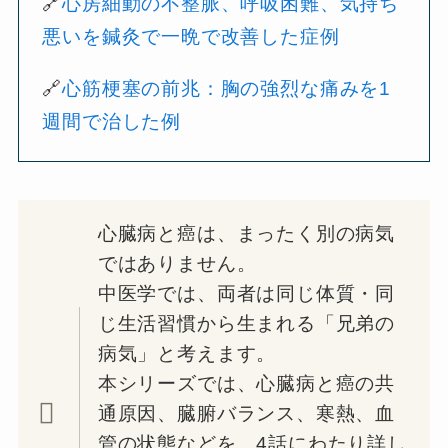
🔗
心房細動の不整脈、呼吸困難、気持ち
悪いを鍼灸で一晩で改善した症例
🔗
心筋梗塞の前兆：胸の強烈な痛みを1
週間で治した例
心臓病と癌は、まったく別の病気
ではありません。
中医学では、両者は同じ体質・同
じ生活習慣から生まれる「兄弟の
病気」と考えます。
本シリーズでは、心臓病と癌の共
通原因、臓腑バランス、寒熱、血
管の状態などを、4話にわたり詳し