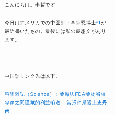
こんにちは。李哲です。
今日はアメリカでの中医師：李宗恩博士
*1
が
最近書いたもの。最後には私の感想文があり
ます。
中国語リンク先は以下。
科學雜誌（Science）：藥廠與FDA藥物審核
專家之間隱藏的利益輸送 – 當張仲景遇上史丹
佛