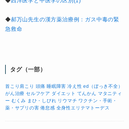
◆
西洋医学と中医学の区別(1)
◆
郝万山先生の漢方薬治療例：ガス中毒の緊
急救命
タグ（一部）
首こり肩こり
頭痛
睡眠障害
冷え性
ed（ぼっき不全）
がん治療
セルフケア
ダイエット
てんかん
マタニティ
ー
むくみ
まひ・しびれ
リウマチ
ワクチン・手術・
薬・サプリの害
倦怠感
全身性エリテマトーデス