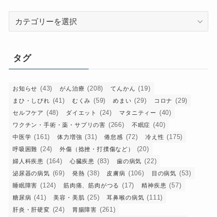
カ
テ
ゴ
リ
タグ
ー
(43)
(208)
(19)
お知らせ
がん治療
てんかん
(41)
(59)
(29)
(29)
まひ・しびれ
むくみ
めまい
コロナ
(48)
(24)
(40)
セルフケア
ダイエット
マタニティー
(266)
(40)
ワクチン・手術・薬・サプリの害
不眠症
(161)
(31)
(72)
(175)
中医学
体力増強
倦怠感
冷え性
(24)
(20)
呼吸困難
外傷（捻挫・打撲傷など）
(164)
(83)
(22)
婦人科疾患
心臓疾患
歯の病気
(69)
(38)
(106)
(53)
泌尿器の病気
発熱
皮膚病
目の病気
(124)
(17)
(57)
睡眠障害
筋肉痛、筋肉がつる
精神疾患
(41)
(25)
(111)
糖尿病
美容・美肌
耳鼻喉の病気
(24)
(261)
肝炎・肝硬変
胃腸障害