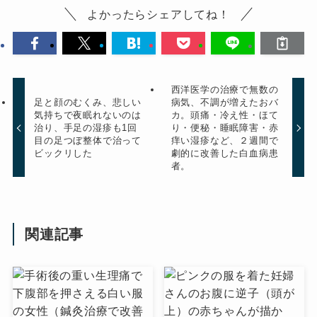
よかったらシェアしてね！
西洋医学の治療で無数の
足と顔のむくみ、悲しい
病気、不調が増えたおバ
気持ちで夜眠れないのは
カ。頭痛・冷え性・ほて
治り、手足の湿疹も1回
り・便秘・睡眠障害・赤
目の足つぼ整体で治って
痒い湿疹など、２週間で
ビックリした
劇的に改善した白血病患
者。
関連記事