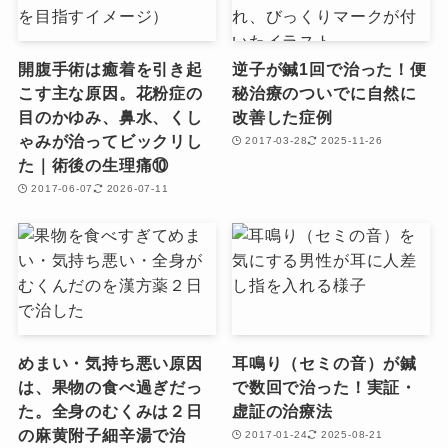
開腹手術は癒着を引き起
逆子が鍼1回で治った！便
こす主な原因。花粉症の
秘治療のついでに自然に
目のかゆみ、鼻水、くし
改善した症例
ゃみが治ってビックリし
2017-03-28
2025-11-26
た｜術後の生理痛⑩
2017-06-07
2026-07-11
めまい・気持ち悪い原因
耳鳴り（セミの音）が鍼
は、果物の食べ過ぎだっ
で数回で治った！実証・
た。全身のむくみは２日
虚証の治療法
の麻黄附子細辛湯で治
2017-01-24
2025-08-21