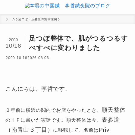
ホーム
足つぼ・反射区の施術症例
足つぼ整体で、肌がつるつるす
2009
10/18
べすべに変わりました
2009-10-18
2026-08-06
こんにちは、李哲です。
順天整体
２年前に横浜の関内でお店をやったとき、
表参道
のＨＰに書いた実話です。順天整体は今、
（南青山３丁目）
Priv
に移転して、名前は