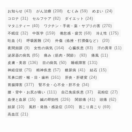
(43)
(208)
(59)
(24)
お知らせ
がん治療
むくみ
めまい
(31)
(82)
(24)
コロナ
セルフケア
ダイエット
(40)
(270)
マタニティー
ワクチン・手術・薬・サプリの害
(32)
(159)
(68)
(175)
不眠症
中医学
倦怠感・疲労
冷え性
(4)
(24)
(20)
吐血
呼吸困難
外傷（捻挫・打撲傷など）
(9)
(164)
(83)
(11)
夜間頻尿
女性の病気
心臓疾患
汗の異常
(85)
(93)
(11)
泌尿器の病気
痛み（筋肉・関節）
痛風
(136)
(50)
(131)
皮膚・美容
目の病気
睡眠障害
(75)
(57)
(41)
(15)
神経症状
精神疾患
糖尿病
結石
(161)
(24)
耳鼻口腔・喉・目・歯科
肝炎・肝硬変
(377)
(34)
胃腸障害
腎不全・心不全・肝不全
(111)
(37)
(27)
腰・背中・お尻が痛い
自己免疫疾患
花粉症
(15)
(226)
(41)
(62)
血便と血尿
鍼の即効性
関節痛
頭痛
(10)
(100)
(69)
頻尿
風邪・発熱・感染症
首こり肩こり
(21)
高血圧