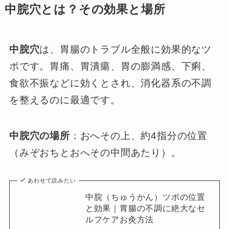
中脘穴とは？その効果と場所
中脘穴
は、胃腸のトラブル全般に効果的なツ
ボです。胃痛、胃潰瘍、胃の膨満感、下痢、
食欲不振などに効くとされ、消化器系の不調
を整えるのに最適です。
中脘穴の場所
：おへその上、約4指分の位置
（みぞおちとおへその中間あたり）。
あわせて読みたい
中脘（ちゅうかん）ツボの位置
と効果｜胃腸の不調に絶大なセ
ルフケアお灸方法