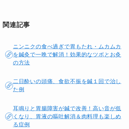
関連記事
ニンニクの食べ過ぎで胃もたれ・ムカムカ
を鍼灸で一晩で解消！効果的なツボとお灸
の方法
二日酔いの頭痛、食欲不振を鍼１回で治し
た例
耳鳴りと胃腸障害が鍼で改善！高い音が低
くなり、胃液の嘔吐解消＆肉料理も楽しめ
る症例