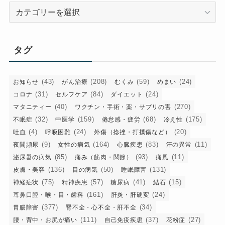
カ
テ
ゴ
リ
タグ
ー
(43)
(208)
(59)
(24)
お知らせ
がん治療
むくみ
めまい
(31)
(84)
(24)
コロナ
セルフケア
ダイエット
(40)
(270)
マタニティー
ワクチン・手術・薬・サプリの害
(32)
(159)
(68)
(175)
不眠症
中医学
倦怠感・疲労
冷え性
(4)
(24)
(20)
吐血
呼吸困難
外傷（捻挫・打撲傷など）
(9)
(164)
(83)
(11)
夜間頻尿
女性の病気
心臓疾患
汗の異常
(85)
(93)
(11)
泌尿器の病気
痛み（筋肉・関節）
痛風
(136)
(50)
(131)
皮膚・美容
目の病気
睡眠障害
(75)
(57)
(41)
(15)
神経症状
精神疾患
糖尿病
結石
(161)
(24)
耳鼻口腔・喉・目・歯科
肝炎・肝硬変
(377)
(34)
胃腸障害
腎不全・心不全・肝不全
(111)
(37)
(27)
腰・背中・お尻が痛い
自己免疫疾患
花粉症