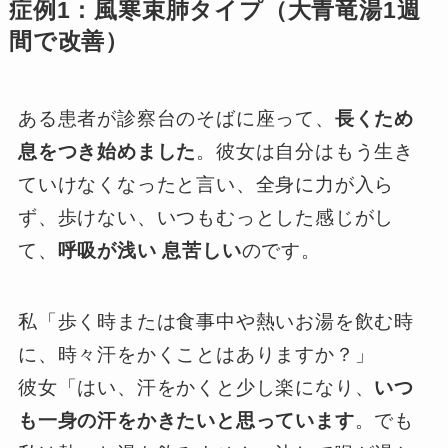
症例1：風寒束肺タイプ（大青竜湯1週
間で改善）
ある患者が診察台のそばに座って、
長くため
息をつき始めました
。彼女は自分はもう生き
ていけなくなったと言い、全身に力が入ら
ず、歩けない、いつもむっとした感じがし
て、
呼吸が浅い 息苦しい
のです。
私「歩く時または食事中や熱いお湯を飲む時
に、時々汗をかくことはありますか？」
彼女「はい、汗をかくと少し楽になり、
いつ
も一身の汗をかきたいと思っています
。でも