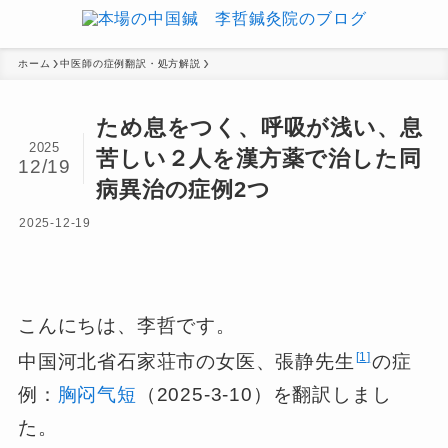
ホーム
中医師の症例翻訳・処方解説
ため息をつく、呼吸が浅い、息
2025
苦しい２人を漢方薬で治した同
12/19
病異治の症例2つ
2025-12-19
こんにちは、李哲です。
1
中国河北省石家荘市の女医、張静先生
の症
例：
胸闷气短
（2025-3-10）を翻訳しまし
た。