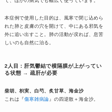
て、ほかの病気でも幅広く使っています。
本症例で使用した目的は、風寒で閉じ込めら
れた肺と皮膚の穴を開けて、中にある邪気を
外に追い出すこと。肺の活動が戻れば、息苦
しいのも自然に治る。
2人目：肝気鬱結で横隔膜が上がってい
る状態 → 疏肝が必要
柴胡、枳実、白芍、炙甘草、海金沙
これは『
傷寒雑病論
』の四逆散＋海金沙。