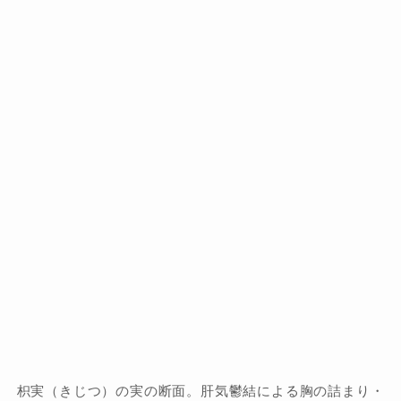
枳実（きじつ）の実の断面。肝気鬱結による胸の詰まり・