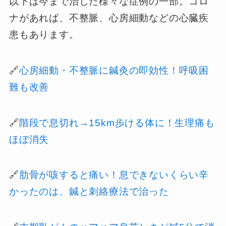
以下は今まで治した様々な症例の一部。コロ
ナがあれば、不整脈、心房細動などの心臓疾
患もあります。
🔗
心房細動・不整脈に鍼灸の即効性！呼吸困
難も改善
🔗
階段で息切れ→15km歩ける体に！生理痛も
ほぼ消失
🔗
肋骨が咳すると痛い！息できないくらい辛
かったのは、鍼と刺絡療法で治った