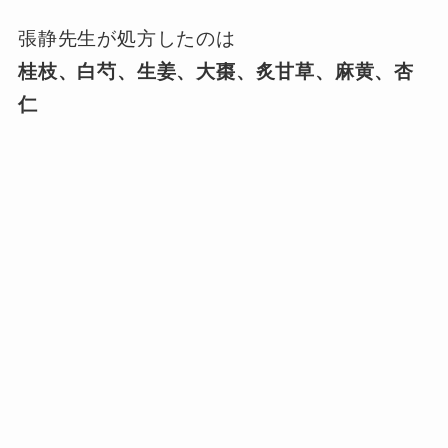
張静先生が処方したのは
桂枝、白芍、生姜、大棗、炙甘草、麻黄、杏
仁