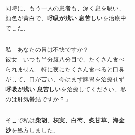
同時に、もう一人の患者も、深く息を吸い、
顔色が黄白で、
呼吸が浅い 息苦しい
を治療中
でした、
私「あなたの胃は不快ですか？」
彼女「いつも半分腹八分目で、たくさん食べ
られません。特に夜にたくさん食べると口臭
がして、口が苦い、今はまず脾胃を治療せず
呼吸が浅い 息苦しい
を治療してください。私
のは肝気鬱結ですか？」
そこで私は
柴胡、枳実、白芍、炙甘草、海金
沙
を処方しました。