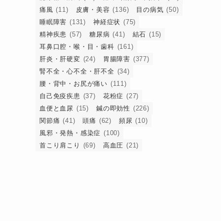
痛風
(11)
皮膚・美容
(136)
目の病気
(50)
睡眠障害
(131)
神経症状
(75)
精神疾患
(57)
糖尿病
(41)
結石
(15)
耳鼻口腔・喉・目・歯科
(161)
肝炎・肝硬変
(24)
胃腸障害
(377)
腎不全・心不全・肝不全
(34)
腰・背中・お尻が痛い
(111)
自己免疫疾患
(37)
花粉症
(27)
血便と血尿
(15)
鍼の即効性
(226)
関節痛
(41)
頭痛
(62)
頻尿
(10)
風邪・発熱・感染症
(100)
首こり肩こり
(69)
高血圧
(21)