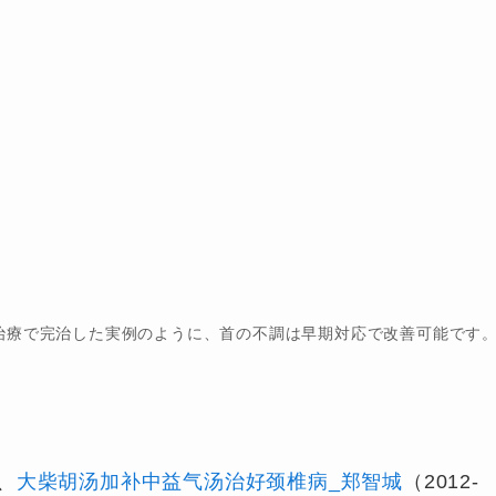
治療で完治した実例のように、首の不調は早期対応で改善可能です
、
大柴胡汤加补中益气汤治好颈椎病_郑智城
（2012-