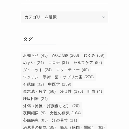
カ
テ
ゴ
リ
タグ
ー
お知らせ
(43)
がん治療
(208)
むくみ
(59)
めまい
(24)
コロナ
(31)
セルフケア
(82)
ダイエット
(24)
マタニティー
(40)
ワクチン・手術・薬・サプリの害
(270)
不眠症
(32)
中医学
(159)
。
倦怠感・疲労
(68)
冷え性
(175)
吐血
(4)
呼吸困難
(24)
外傷（捻挫・打撲傷など）
(20)
夜間頻尿
(9)
女性の病気
(164)
心臓疾患
(83)
汗の異常
(11)
泌尿器の病気
(85)
痛み（筋肉・関節）
(93)