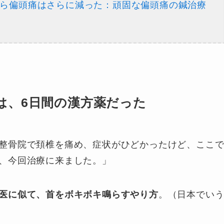
から偏頭痛はさらに減った：頑固な偏頭痛の鍼治療
は、6日間の漢方薬だった
整骨院で頚椎を痛め、症状がひどかったけど、ここ
、今回治療に来ました。」
医に似て、首をボキボキ鳴らすやり方
。（日本でい