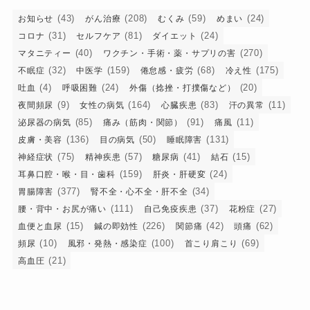
(43)
(208)
(59)
(24)
お知らせ
がん治療
むくみ
めまい
(31)
(81)
(24)
コロナ
セルフケア
ダイエット
(40)
(270)
マタニティー
ワクチン・手術・薬・サプリの害
(32)
(159)
(68)
(175)
不眠症
中医学
倦怠感・疲労
冷え性
(4)
(24)
(20)
吐血
呼吸困難
外傷（捻挫・打撲傷など）
(9)
(164)
(83)
(11)
夜間頻尿
女性の病気
心臓疾患
汗の異常
(85)
(91)
(11)
泌尿器の病気
痛み（筋肉・関節）
痛風
(136)
(50)
(131)
皮膚・美容
目の病気
睡眠障害
(75)
(57)
(41)
(15)
神経症状
精神疾患
糖尿病
結石
(159)
(24)
耳鼻口腔・喉・目・歯科
肝炎・肝硬変
(377)
(34)
胃腸障害
腎不全・心不全・肝不全
(111)
(37)
(27)
腰・背中・お尻が痛い
自己免疫疾患
花粉症
(15)
(226)
(42)
(62)
血便と血尿
鍼の即効性
関節痛
頭痛
(10)
(100)
(69)
頻尿
風邪・発熱・感染症
首こり肩こり
(21)
高血圧