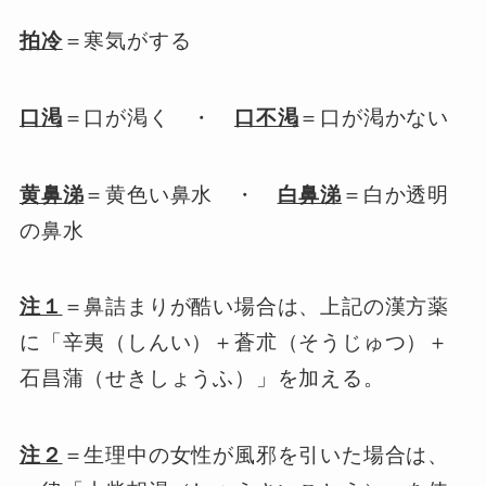
拍冷
＝寒気がする
口渇
＝口が渇く ・
口不渇
＝口が渇かない
黄鼻涕
＝黄色い鼻水 ・
白鼻涕
＝白か透明
の鼻水
注１
＝鼻詰まりが酷い場合は、上記の漢方薬
に「辛夷（しんい）＋蒼朮（そうじゅつ）＋
石昌蒲（せきしょうふ）」を加える。
注２
＝生理中の女性が風邪を引いた場合は、