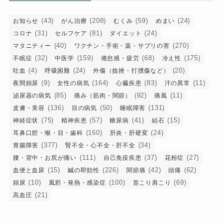
(43)
(208)
(59)
(24)
お知らせ
がん治療
むくみ
めまい
(31)
(81)
(24)
コロナ
セルフケア
ダイエット
(40)
(270)
マタニティー
ワクチン・手術・薬・サプリの害
(32)
(159)
(68)
(175)
不眠症
中医学
倦怠感・疲労
冷え性
(4)
(24)
(20)
吐血
呼吸困難
外傷（捻挫・打撲傷など）
(9)
(164)
(83)
(11)
夜間頻尿
女性の病気
心臓疾患
汗の異常
(85)
(92)
(11)
泌尿器の病気
痛み（筋肉・関節）
痛風
(136)
(50)
(131)
皮膚・美容
目の病気
睡眠障害
(75)
(57)
(41)
(15)
神経症状
精神疾患
糖尿病
結石
(160)
(24)
耳鼻口腔・喉・目・歯科
肝炎・肝硬変
(377)
(34)
胃腸障害
腎不全・心不全・肝不全
(111)
(37)
(27)
腰・背中・お尻が痛い
自己免疫疾患
花粉症
(15)
(226)
(42)
(62)
血便と血尿
鍼の即効性
関節痛
頭痛
(10)
(100)
(69)
頻尿
風邪・発熱・感染症
首こり肩こり
(21)
高血圧