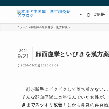
ご挨拶
ホーム
中医師の症例翻訳・処方解説
2024
顔面痙攣といびきを漢方
9/21
2024-09-21
2026-08-07
「顔が勝手にピクピクして落ち着かない…
そんな顔面痙攣に長年悩んでいた女性が、
きまでスッキリ改善！
しかも鼻炎の再発治