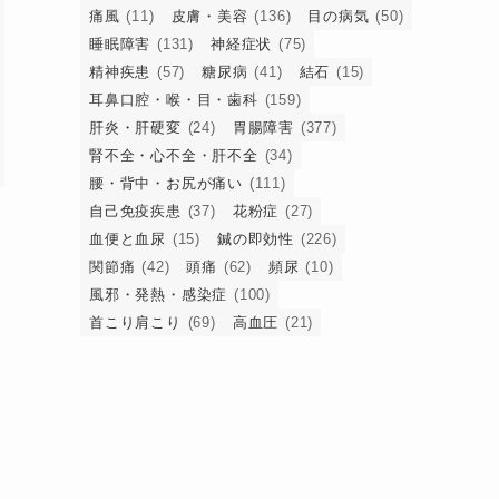
痛風
(11)
皮膚・美容
(136)
目の病気
(50)
睡眠障害
(131)
神経症状
(75)
精神疾患
(57)
糖尿病
(41)
結石
(15)
耳鼻口腔・喉・目・歯科
(159)
肝炎・肝硬変
(24)
胃腸障害
(377)
腎不全・心不全・肝不全
(34)
腰・背中・お尻が痛い
(111)
自己免疫疾患
(37)
花粉症
(27)
血便と血尿
(15)
鍼の即効性
(226)
関節痛
(42)
頭痛
(62)
頻尿
(10)
風邪・発熱・感染症
(100)
首こり肩こり
(69)
高血圧
(21)
こ