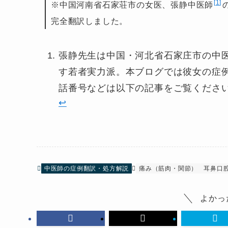
1
※中国河南省石家荘市の女医、張静中医師
完全翻訳しました。
張静先生は中国・河北省石家庄市の中
す若者実力派。本ブログでは彼女の症
話番号などは以下の記事をご覧くださ
↩︎
中医師の症例翻訳・処方解説
痛み（筋肉・関節）
耳鼻口
よかっ