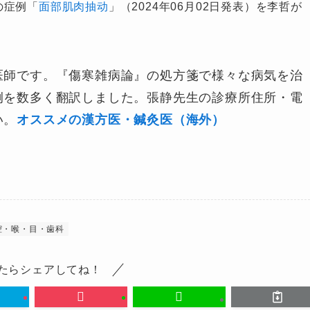
の症例「
面部肌肉抽动
」（2024年06月02日発表）を李哲が
医師です。『傷寒雑病論』の処方箋で様々な病気を治
例を数多く翻訳しました。張静先生の診療所住所・電
い。
オススメの漢方医・鍼灸医（海外）
腔・喉・目・歯科
たらシェアしてね！