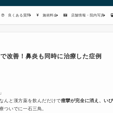
良くある質問
施術料金
店舗情報・院内写真
薬で改善！鼻炎も同時に治療した症例
」
なんと漢方薬を飲んだだけで
痙攣が完全に消え、い
療ついでに一石三鳥。