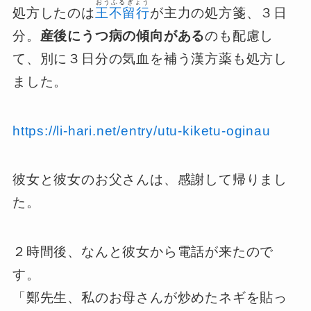
おうふるぎょう
処方したのは
王不留行
が主力の処方箋、３日
分。
産後にうつ病の傾向がある
のも配慮し
て、別に３日分の気血を補う漢方薬も処方し
ました。
https://li-hari.net/entry/utu-kiketu-oginau
彼女と彼女のお父さんは、感謝して帰りまし
た。
２時間後、なんと彼女から電話が来たので
す。
「鄭先生、私のお母さんが炒めたネギを貼っ