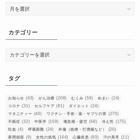
ア
ー
カ
イ
カテゴリー
ブ
カ
テ
ゴ
リ
タグ
ー
(43)
(208)
(59)
(24)
お知らせ
がん治療
むくみ
めまい
(31)
(81)
(24)
コロナ
セルフケア
ダイエット
(40)
(270)
マタニティー
ワクチン・手術・薬・サプリの害
(32)
(159)
(68)
(175)
不眠症
中医学
倦怠感・疲労
冷え性
(4)
(24)
(20)
吐血
呼吸困難
外傷（捻挫・打撲傷など）
(9)
(164)
(83)
(11)
夜間頻尿
女性の病気
心臓疾患
汗の異常