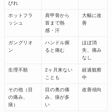
びれ
ホットフラ
肩甲骨から
大幅に改
ッシュ
首まで熱
善
感・汗
ガングリオ
ハンドル握
ほぼ消
ン
ると痛む
失、痛み
なし
生理不順
2ヶ月来ない
経過観察
ことも
中
その他（目
目の奥の痛
改善傾向
の痛み、
み、痰が多
痰）
い