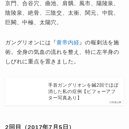
京門、合谷穴、曲池、肩髃、風市、陽陵泉、
陰陵泉、絶骨、三陰交、太衝、関元、中脘、
巨闕、中極、太陽穴。
ガングリオンには『
黄帝内経
』の報刺法を施
術。全身の気血の流れを整え、特に左半身の
しびれに重点を置きました。
手首ガングリオンを鍼2回でほぼ
消した私の症例【ビフォーアフ
ター写真あり】
関連記事
2回目（2017年7月5日）