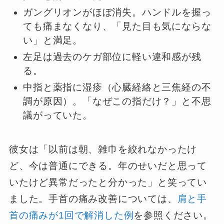
ガングリオンがほぼ消失。ハンドルを握っ
ても痛まなくなり、「見た目も気にならな
い」と満足。
左足は過去のケガ部位に軽い違和感が残
る。
中指と薬指に湿疹（心臓経絡と三焦経の不
調が原因）。「なぜこの指だけ？」と不思
議がっていた。
彼女は「以前は朝、雑巾を絞れなかったけ
ど、今は普通にできる。年のせいだと思って
いたけど異常だったと分かった」と笑ってい
ました。手首の痛み改善については、
肩と手
首の痛みが1回で解消した例
を参照ください。