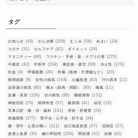
テ
ゴ
リ
タグ
ー
(43)
(208)
(59)
(24)
お知らせ
がん治療
むくみ
めまい
(31)
(82)
(24)
コロナ
セルフケア
ダイエット
(40)
(270)
マタニティー
ワクチン・手術・薬・サプリの害
(32)
(159)
(68)
(175)
不眠症
中医学
倦怠感・疲労
冷え性
(4)
(24)
(20)
吐血
呼吸困難
外傷（捻挫・打撲傷など）
(9)
(164)
(83)
(11)
夜間頻尿
女性の病気
心臓疾患
汗の異常
(85)
(93)
(11)
泌尿器の病気
痛み（筋肉・関節）
痛風
(136)
(50)
(131)
皮膚・美容
目の病気
睡眠障害
(75)
(57)
(41)
(15)
神経症状
精神疾患
糖尿病
結石
(161)
(24)
耳鼻口腔・喉・目・歯科
肝炎・肝硬変
(377)
(34)
胃腸障害
腎不全・心不全・肝不全
(111)
(37)
(27)
腰・背中・お尻が痛い
自己免疫疾患
花粉症
(15)
(226)
(41)
(62)
血便と血尿
鍼の即効性
関節痛
頭痛