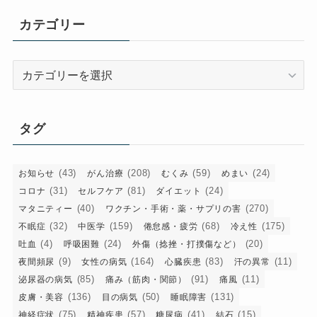
イ
カテゴリー
ブ
カ
テ
ゴ
リ
タグ
ー
(43)
(208)
(59)
(24)
お知らせ
がん治療
むくみ
めまい
(31)
(81)
(24)
コロナ
セルフケア
ダイエット
(40)
(270)
マタニティー
ワクチン・手術・薬・サプリの害
(32)
(159)
(68)
(175)
不眠症
中医学
倦怠感・疲労
冷え性
(4)
(24)
(20)
吐血
呼吸困難
外傷（捻挫・打撲傷など）
(9)
(164)
(83)
(11)
夜間頻尿
女性の病気
心臓疾患
汗の異常
(85)
(91)
(11)
泌尿器の病気
痛み（筋肉・関節）
痛風
(136)
(50)
(131)
皮膚・美容
目の病気
睡眠障害
(75)
(57)
(41)
(15)
神経症状
精神疾患
糖尿病
結石