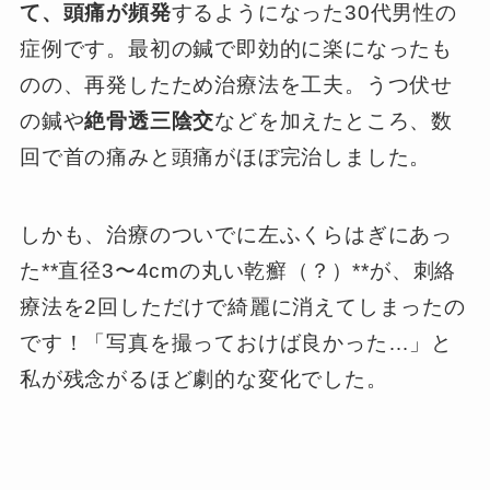
て、頭痛が頻発
するようになった30代男性の
症例です。最初の鍼で即効的に楽になったも
のの、再発したため治療法を工夫。うつ伏せ
の鍼や
絶骨透三陰交
などを加えたところ、数
回で首の痛みと頭痛がほぼ完治しました。
しかも、治療のついでに左ふくらはぎにあっ
た**直径3〜4cmの丸い乾癬（？）**が、刺絡
療法を2回しただけで綺麗に消えてしまったの
です！「写真を撮っておけば良かった…」と
私が残念がるほど劇的な変化でした。