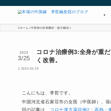
ホーム
中医師の症例翻訳・処方解説
コロナ治療例3:全身が重
2023
3/25
く改善。
2023-03-25
こんにちは、李哲です。
中国河北省石家荘市の女医（中医師）、張
回の記事は、
コロナ漢方薬症例2：高熱・