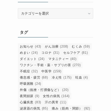
カ
テ
ゴ
リ
タグ
ー
け
お知らせ
(43)
がん治療
(208)
むくみ
(59)
めまい
(24)
コロナ
(31)
セルフケア
(81)
ダイエット
(24)
マタニティー
(40)
ワクチン・手術・薬・サプリの害
(270)
不眠症
(32)
中医学
(159)
倦怠感・疲労
(68)
冷え性
(175)
吐血
(4)
呼吸困難
(24)
コ
外傷（捻挫・打撲傷など）
(20)
な
夜間頻尿
(9)
女性の病気
(164)
心臓疾患
(83)
汗の異常
(11)
泌尿器の病気
(85)
痛み（筋肉・関節）
(92)