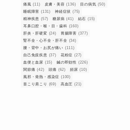
痛風
(11)
皮膚・美容
(136)
目の病気
(50)
睡眠障害
(131)
神経症状
(75)
、
精神疾患
(57)
糖尿病
(41)
結石
(15)
耳鼻口腔・喉・目・歯科
(160)
肝炎・肝硬変
(24)
胃腸障害
(377)
腎不全・心不全・肝不全
(34)
腰・背中・お尻が痛い
(111)
自己免疫疾患
(37)
花粉症
(27)
血便と血尿
(15)
鍼の即効性
(226)
関節痛
(42)
頭痛
(62)
頻尿
(10)
風邪・発熱・感染症
(100)
首こり肩こり
(69)
高血圧
(21)
た
医