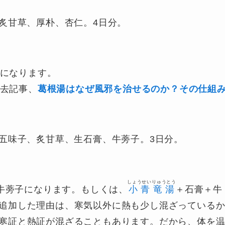
、炙甘草、厚朴、杏仁。4日分。
になります。
去記事、
葛根湯はなぜ風邪を治せるのか？その仕組
、五味子、炙甘草、生石膏、牛蒡子。3日分。
しょうせいりゅうとう
牛蒡子になります。もしくは、
小青竜湯
＋石膏＋牛
追加した理由は、寒気以外に熱も少し混ざっている
寒証と熱証が混ざることもあります。だから、体を