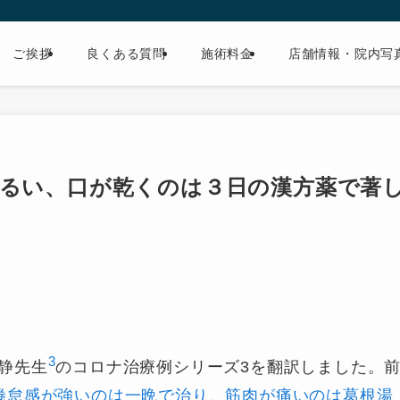
ご挨拶
良くある質問
施術料金
店舗情報・院内写
だるい、口が乾くのは３日の漢方薬で著
3
静先生
のコロナ治療例シリーズ3を翻訳しました。
倦怠感が強いのは一晩で治り、筋肉が痛いのは葛根湯