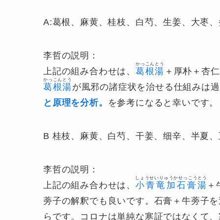
A:葛根、麻黄、桂枝、白芍、生姜、大枣
李哲の説明：
かっこんとう
上記の組み合わせは、
葛根湯
＋厚朴＋杏仁
かっこんとう
葛根湯
が風邪の諸症状を治せる仕組みは過
と原理を分析。
を参考になると幸いです。
B 桂枝、麻黄、白芍、干姜、细辛、半夏
李哲の説明：
しょうせいりゅうかせっこうとう
上記の組み合わせは、
小青竜加石膏湯
＋
蒡子の解釈でも良いです。石膏＋牛蒡子を
らです。コロナは単純な寒証ではなくて、