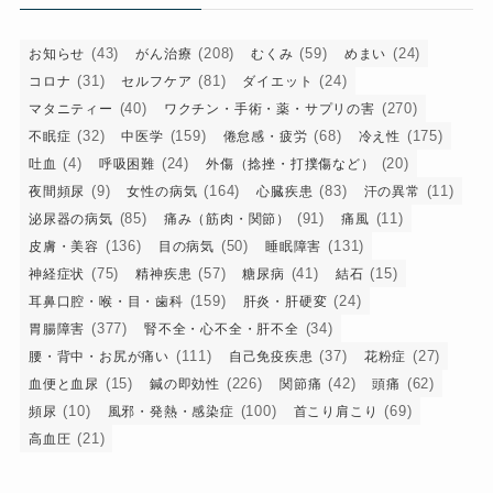
ー
(43)
(208)
(59)
(24)
お知らせ
がん治療
むくみ
めまい
(31)
(81)
(24)
コロナ
セルフケア
ダイエット
(40)
(270)
マタニティー
ワクチン・手術・薬・サプリの害
(32)
(159)
(68)
(175)
不眠症
中医学
倦怠感・疲労
冷え性
(4)
(24)
(20)
吐血
呼吸困難
外傷（捻挫・打撲傷など）
(9)
(164)
(83)
(11)
夜間頻尿
女性の病気
心臓疾患
汗の異常
(85)
(91)
(11)
泌尿器の病気
痛み（筋肉・関節）
痛風
(136)
(50)
(131)
皮膚・美容
目の病気
睡眠障害
(75)
(57)
(41)
(15)
神経症状
精神疾患
糖尿病
結石
(159)
(24)
耳鼻口腔・喉・目・歯科
肝炎・肝硬変
(377)
(34)
胃腸障害
腎不全・心不全・肝不全
(111)
(37)
(27)
腰・背中・お尻が痛い
自己免疫疾患
花粉症
(15)
(226)
(42)
(62)
血便と血尿
鍼の即効性
関節痛
頭痛
(10)
(100)
(69)
頻尿
風邪・発熱・感染症
首こり肩こり
(21)
高血圧