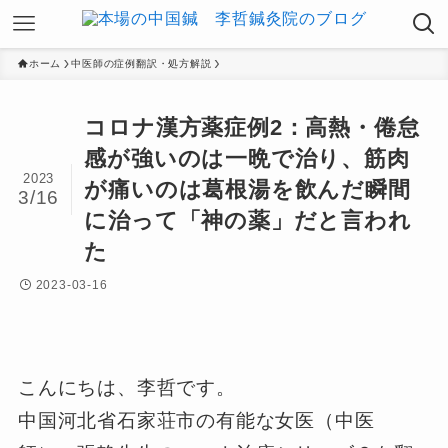
ホーム
中医師の症例翻訳・処方解説
コロナ漢方薬症例2：高熱・倦怠
感が強いのは一晩で治り、筋肉
2023
が痛いのは葛根湯を飲んだ瞬間
3/16
に治って「神の薬」だと言われ
た
2023-03-16
こんにちは、李哲です。
中国河北省石家荘市の有能な女医（中医