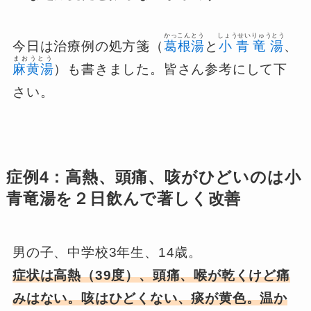
かっこんとう
しょうせいりゅうとう
今日は治療例の処方箋（
葛根湯
と
小青竜湯
、
まおうとう
麻黄湯
）も書きました。皆さん参考にして下
さい。
症例4：高熱、頭痛、咳がひどいのは小
青竜湯を２日飲んで著しく改善
男の子、中学校3年生、14歳。
症状は高熱（39度）、頭痛、喉が乾くけど痛
みはない。咳はひどくない、痰が黄色。温か