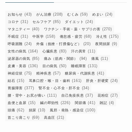
ー
(43)
(208)
(59)
(24)
お知らせ
がん治療
むくみ
めまい
(31)
(85)
(24)
コロナ
セルフケア
ダイエット
(40)
(270)
マタニティー
ワクチン・手術・薬・サプリの害
(31)
(158)
(68)
(175)
不眠症
中医学
倦怠感・疲労
冷え性
(24)
(20)
(9)
呼吸困難
外傷（捻挫・打撲傷など）
夜間頻尿
(164)
(83)
(11)
女性の病気
心臓疾患
汗の異常
(85)
(94)
(11)
泌尿器の病気
痛み（筋肉・関節）
痛風
(136)
(50)
(131)
皮膚・美容
目の病気
睡眠障害
(75)
(57)
(41)
神経症状
精神疾患
糖尿病・代謝疾患
(15)
(161)
(24)
結石
耳鼻口腔・喉・目・歯科
肝炎・肝硬変
(377)
(34)
胃腸障害
腎不全・心不全・肝不全
(111)
(37)
(27)
腰・背中・お尻が痛い
自己免疫疾患
花粉症
(15)
(226)
(41)
(4)
血便と血尿
鍼の即効性
関節痛
雑記
(62)
(10)
(100)
頭痛
頻尿
風邪・発熱・感染症
(69)
(21)
首こり肩こり
高血圧