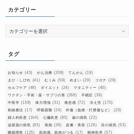
イ
カテゴリー
ブ
カ
テ
ゴ
リ
タグ
ー
(43)
(208)
(19)
お知らせ
がん治療
てんかん
(41)
(59)
(29)
(29)
まひ・しびれ
むくみ
めまい
コロナ
(48)
(24)
(40)
セルフケア
ダイエット
マタニティー
(268)
(39)
ワクチン・手術・薬・サプリの害
不眠症
(159)
(31)
(72)
(175)
中医学
体力増強
倦怠感
冷え性
(17)
(24)
(20)
刺絡療法
呼吸困難
外傷（捻挫・打撲傷など）
(164)
(83)
(22)
婦人科疾患
心臓疾患
歯の病気
(83)
(38)
(126)
(53)
泌尿器の病気
発熱
皮膚・美容
目の病気
(125)
(17)
(57)
睡眠障害
筋肉痛、筋肉がつる
精神疾患