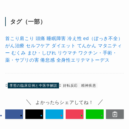
タグ（一部）
首こり肩こり
頭痛
睡眠障害
冷え性
ed（ぼっき不全）
がん治療
セルフケア
ダイエット
てんかん
マタニティ
ー
むくみ
まひ・しびれ
リウマチ
ワクチン・手術・
薬・サプリの害
倦怠感
全身性エリテマトーデス
李哲の臨床症例と中医学解説
好転反応
精神疾患
よかったらシェアしてね！