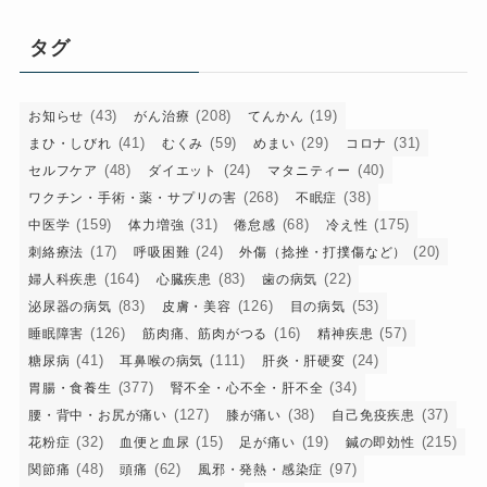
ゴ
リ
タグ
ー
(43)
(208)
(19)
お知らせ
がん治療
てんかん
(41)
(59)
(29)
(31)
まひ・しびれ
むくみ
めまい
コロナ
(48)
(24)
(40)
セルフケア
ダイエット
マタニティー
(268)
(38)
ワクチン・手術・薬・サプリの害
不眠症
(159)
(31)
(68)
(175)
中医学
体力増強
倦怠感
冷え性
(17)
(24)
(20)
刺絡療法
呼吸困難
外傷（捻挫・打撲傷など）
(164)
(83)
(22)
婦人科疾患
心臓疾患
歯の病気
(83)
(126)
(53)
泌尿器の病気
皮膚・美容
目の病気
(126)
(16)
(57)
睡眠障害
筋肉痛、筋肉がつる
精神疾患
(41)
(111)
(24)
糖尿病
耳鼻喉の病気
肝炎・肝硬変
(377)
(34)
胃腸・食養生
腎不全・心不全・肝不全
(127)
(38)
(37)
腰・背中・お尻が痛い
膝が痛い
自己免疫疾患
(32)
(15)
(19)
(215)
花粉症
血便と血尿
足が痛い
鍼の即効性
(48)
(62)
(97)
関節痛
頭痛
風邪・発熱・感染症