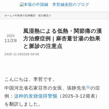
ホーム
中医師の症例翻訳・処方解説
風湿熱による低熱・関節痛の漢
2025
方治療症例 | 麻杏薏甘湯の効果
11/28
と脈診の注意点
2025-11-28
2026-08-06
こんにちは、李哲です。
1
中国河北省石家荘市の女医、張静先生
の症
例：
这种的发烧值得警惕
（2025-3-12発表）
を翻訳しました。