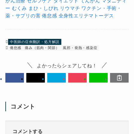
がん治療
セルフケア
ダイエット
てんかん
マタニティ
ー
むくみ
まひ・しびれ
リウマチ
ワクチン・手術・
薬・サプリの害
倦怠感
全身性エリテマトーデス
中医師の症例翻訳・処方解説
倦怠感
痛み（筋肉・関節）
風邪・発熱・感染症
よかったらシェアしてね！
コメント
コメントする