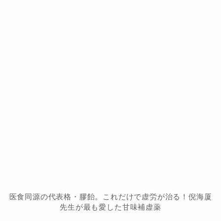
医食同源の代表格・膠飴。これだけで虚労が治る！倪海厦
先生が最も愛した甘味補虚薬