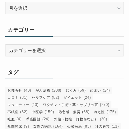
ア
ー
カ
イ
カテゴリー
ブ
カ
テ
ゴ
リ
タグ
ー
(43)
(208)
(59)
(24)
お知らせ
がん治療
むくみ
めまい
(31)
(82)
(24)
コロナ
セルフケア
ダイエット
(40)
(270)
マタニティー
ワクチン・手術・薬・サプリの害
(32)
(159)
(68)
(175)
不眠症
中医学
倦怠感・疲労
冷え性
(4)
(24)
(20)
吐血
呼吸困難
外傷（捻挫・打撲傷など）
(9)
(164)
(83)
(11)
夜間頻尿
女性の病気
心臓疾患
汗の異常