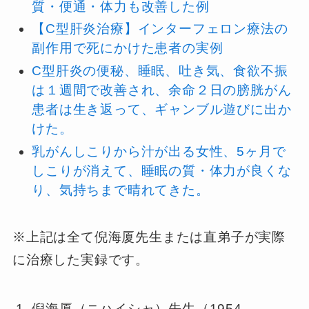
質・便通・体力も改善した例
【C型肝炎治療】インターフェロン療法の
副作用で死にかけた患者の実例
C型肝炎の便秘、睡眠、吐き気、食欲不振
は１週間で改善され、余命２日の膀胱がん
患者は生き返って、ギャンブル遊びに出か
けた。
乳がんしこりから汁が出る女性、5ヶ月で
しこりが消えて、睡眠の質・体力が良くな
り、気持ちまで晴れてきた。
※上記は全て倪海厦先生または直弟子が実際
に治療した実録です。
倪海厦（ニハイシャ）先生（1954—