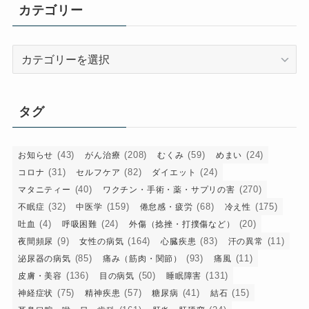
イ
カテゴリー
ブ
カ
テ
ゴ
リ
タグ
ー
(43)
(208)
(59)
(24)
お知らせ
がん治療
むくみ
めまい
(31)
(82)
(24)
コロナ
セルフケア
ダイエット
(40)
(270)
マタニティー
ワクチン・手術・薬・サプリの害
(32)
(159)
(68)
(175)
不眠症
中医学
倦怠感・疲労
冷え性
(4)
(24)
(20)
吐血
呼吸困難
外傷（捻挫・打撲傷など）
(9)
(164)
(83)
(11)
夜間頻尿
女性の病気
心臓疾患
汗の異常
(85)
(93)
(11)
泌尿器の病気
痛み（筋肉・関節）
痛風
(136)
(50)
(131)
皮膚・美容
目の病気
睡眠障害
(75)
(57)
(41)
(15)
神経症状
精神疾患
糖尿病
結石