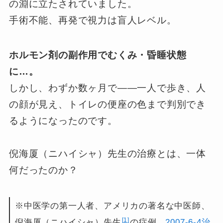
の淵に立たされていました。
手術不能、再発で視力は盲人レベル。
ホルモン剤の副作用でむくみ・昏睡状態
に…。
しかし、わずか数ヶ月で——一人で歩き、人
の顔が見え、トイレの便座の色まで判別でき
るようになったのです。
倪海厦（ニハイシャ）先生の治療とは、一体
何だったのか？
※中医学の第一人者、アメリカの著名な中医師、
1
倪海厦（ニハイシャ）先生
の症例、
2007-6-4治