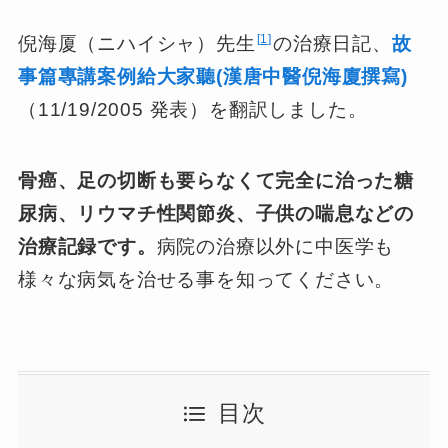
1
倪海厦（ニハイシャ）先生
の治療日記、
故
事篇專講案例給大家聽(漢唐中醫倪海廈撰寫)
（11/19/2005 発表）を翻訳しました。
骨癌、足の切断も要らなくて完全に治った糖
尿病、リウマチ性関節炎、子供の喘息などの
治療記録です。
病院の治療以外に中医学も
様々な病気を治せる事を知ってください。
目次