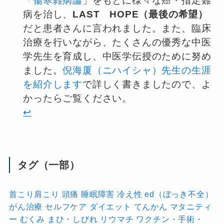
「
傷寒雑病論
」をもとに様々な癌・指定難
病を治し、
LAST HOPE（最後の希望）
だと患者さんに言われました。また、臨床
治療を行いながら、たくさんの優秀な中医
学先生を育成し、中医学伝授のために努め
ました。
倪海厦（ニハイシャ）先生の生涯
を紹介します
で詳しく書きましたので、よ
かったらご覧ください。
↩︎
タグ（一部）
首こり肩こり
頭痛
睡眠障害
冷え性
ed（ぼっき不全）
がん治療
セルフケア
ダイエット
てんかん
マタニティ
ー
むくみ
まひ・しびれ
リウマチ
ワクチン・手術・