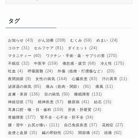
テ
ゴ
リ
タグ
ー
(43)
(208)
(59)
(24)
お知らせ
がん治療
むくみ
めまい
(31)
(81)
(24)
コロナ
セルフケア
ダイエット
(40)
(270)
マタニティー
ワクチン・手術・薬・サプリの害
(32)
(159)
(68)
(175)
不眠症
中医学
倦怠感・疲労
冷え性
(4)
(24)
(20)
吐血
呼吸困難
外傷（捻挫・打撲傷など）
(9)
(164)
(83)
(11)
夜間頻尿
女性の病気
心臓疾患
汗の異常
(85)
(91)
(11)
泌尿器の病気
痛み（筋肉・関節）
痛風
(136)
(50)
(131)
皮膚・美容
目の病気
睡眠障害
(75)
(57)
(41)
(15)
神経症状
精神疾患
糖尿病
結石
(159)
(24)
耳鼻口腔・喉・目・歯科
肝炎・肝硬変
(377)
(34)
胃腸障害
腎不全・心不全・肝不全
(111)
(37)
(27)
腰・背中・お尻が痛い
自己免疫疾患
花粉症
(15)
(226)
(42)
(62)
血便と血尿
鍼の即効性
関節痛
頭痛