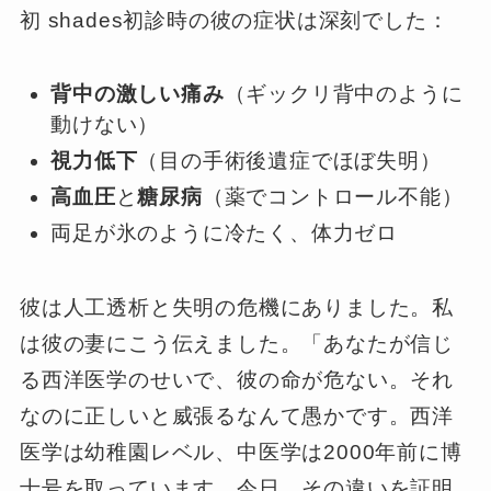
初 shades初診時の彼の症状は深刻でした：
背中の激しい痛み
（ギックリ背中のように
動けない）
視力低下
（目の手術後遺症でほぼ失明）
高血圧
と
糖尿病
（薬でコントロール不能）
両足が氷のように冷たく、体力ゼロ
彼は人工透析と失明の危機にありました。私
は彼の妻にこう伝えました。「あなたが信じ
る西洋医学のせいで、彼の命が危ない。それ
なのに正しいと威張るなんて愚かです。西洋
医学は幼稚園レベル、中医学は2000年前に博
士号を取っています。今日、その違いを証明