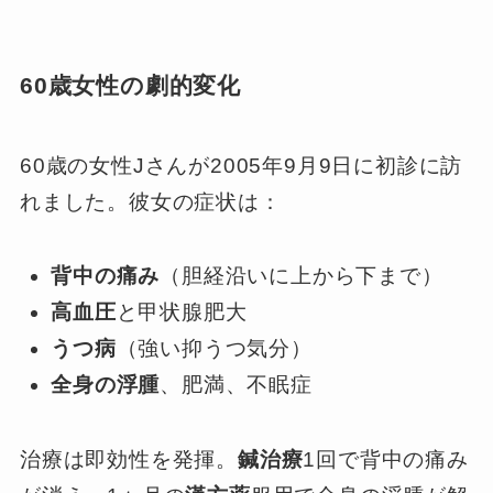
60歳女性の劇的変化
60歳の女性Jさんが2005年9月9日に初診に訪
れました。彼女の症状は：
背中の痛み
（胆経沿いに上から下まで）
高血圧
と甲状腺肥大
うつ病
（強い抑うつ気分）
全身の浮腫
、肥満、不眠症
治療は即効性を発揮。
鍼治療
1回で背中の痛み