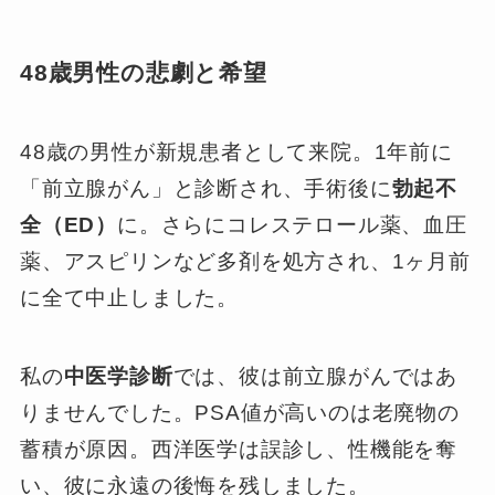
48歳男性の悲劇と希望
48歳の男性が新規患者として来院。1年前に
「前立腺がん」と診断され、手術後に
勃起不
全（ED）
に。さらにコレステロール薬、血圧
薬、アスピリンなど多剤を処方され、1ヶ月前
に全て中止しました。
私の
中医学診断
では、彼は前立腺がんではあ
りませんでした。PSA値が高いのは老廃物の
蓄積が原因。西洋医学は誤診し、性機能を奪
い、彼に永遠の後悔を残しました。