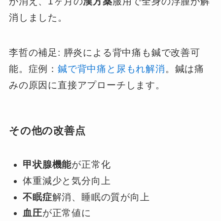
が消え、1ヶ月の
漢方薬
服用で全身の浮腫が解
消しました。
李哲の補足: 膵炎による背中痛も鍼で改善可
能。症例：
鍼で背中痛と尿もれ解消
。鍼は痛
みの原因に直接アプローチします。
その他の改善点
甲状腺機能
が正常化
体重減少と気分向上
不眠症
解消、睡眠の質が向上
血圧
が正常値に