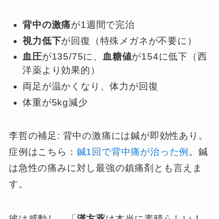
背中の激痛
が1週間で完治
視力低下
が回復（特殊メガネが不要に）
血圧
が135/75に、
血糖値
が154に低下（西
洋薬より効果的）
両足が温かくなり、体力が回復
体重が5kg減少
李哲の補足: 背中の激痛には鍼が即効性あり。
症例はこちら：
鍼1回で背中痛が治った例
。鍼
は急性の痛みに対し最強の鎮痛剤とも言えま
す。
彼は感動し、「
漢方薬
は本当に素晴らしい！