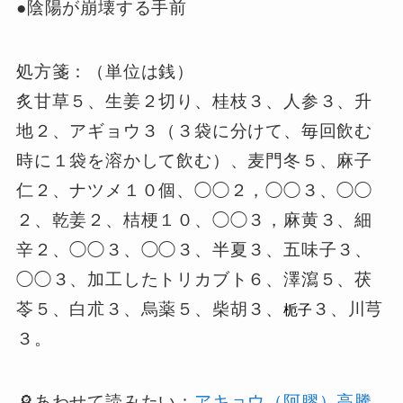
●陰陽が崩壊する手前
処方箋：（単位は銭）
炙甘草５、生姜２切り、桂枝３、人参３、升
地２、アギョウ３（３袋に分けて、毎回飲む
時に１袋を溶かして飲む）、麦門冬５、麻子
仁２、ナツメ１０個、◯◯２，◯◯３、◯◯
２、乾姜２、桔梗１０、◯◯３，麻黄３、細
辛２、◯◯３、◯◯３、半夏３、五味子３、
◯◯３、加工したトリカブト６、澤瀉５、茯
苓５、白朮３、烏薬５、柴胡３、
３、川芎
栀子
３。
🔎あわせて読みたい：
アキョウ（阿膠）高騰