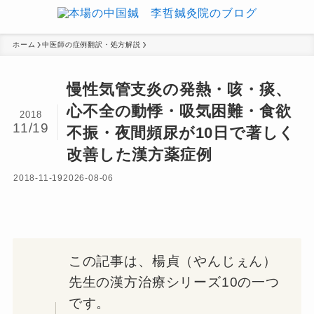
ホーム
中医師の症例翻訳・処方解説
慢性気管支炎の発熱・咳・痰、
心不全の動悸・吸気困難・食欲
2018
11/19
不振・夜間頻尿が10日で著しく
改善した漢方薬症例
2018-11-19
2026-08-06
この記事は、楊貞（やんじぇん）
先生の漢方治療シリーズ10の一つ
です。