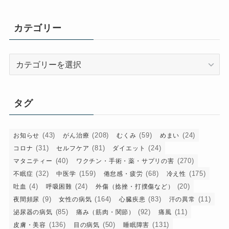
カ
イ
カテゴリー
ブ
カ
テ
ゴ
リ
タグ
ー
(43)
(208)
(59)
(24)
お知らせ
がん治療
むくみ
めまい
(31)
(81)
(24)
コロナ
セルフケア
ダイエット
(40)
(270)
マタニティー
ワクチン・手術・薬・サプリの害
(32)
(159)
(68)
(175)
不眠症
中医学
倦怠感・疲労
冷え性
(4)
(24)
(20)
吐血
呼吸困難
外傷（捻挫・打撲傷など）
(9)
(164)
(83)
(11)
夜間頻尿
女性の病気
心臓疾患
汗の異常
(85)
(92)
(11)
泌尿器の病気
痛み（筋肉・関節）
痛風
(136)
(50)
(131)
皮膚・美容
目の病気
睡眠障害