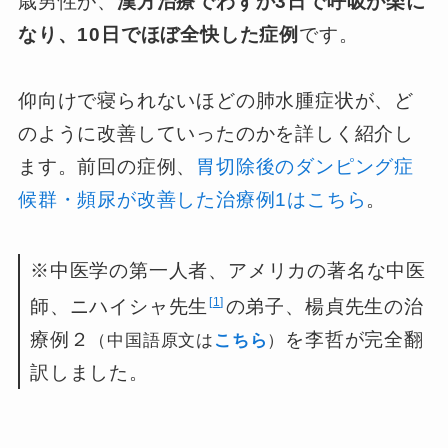
歳男性が、
漢方治療でわずか3日で呼吸が楽に
なり、10日でほぼ全快した症例
です。
仰向けで寝られないほどの肺水腫症状が、ど
のように改善していったのかを詳しく紹介し
ます。前回の症例、
胃切除後のダンピング症
候群・頻尿が改善した治療例1はこちら
。
※中医学の第一人者、アメリカの著名な中医
1
師、ニハイシャ先生
の弟子、楊貞先生の治
療例２
を李哲が完全翻
（中国語原文は
こちら
）
訳しました。