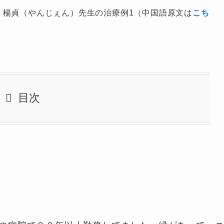
、楊貞（やんじぇん）先生の治療例1（中国語原文は
こち
目次