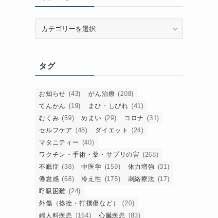
カ
テ
ゴ
リ
タグ
ー
お知らせ
(43)
がん治療
(208)
てんかん
(19)
まひ・しびれ
(41)
むくみ
(59)
めまい
(29)
コロナ
(31)
セルフケア
(48)
ダイエット
(24)
マタニティー
(40)
ワクチン・手術・薬・サプリの害
(268)
不眠症
(38)
中医学
(159)
体力増強
(31)
倦怠感
(68)
冷え性
(175)
刺絡療法
(17)
呼吸困難
(24)
外傷（捻挫・打撲傷など）
(20)
婦人科疾患
(164)
心臓疾患
(83)