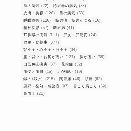
ニ
歯の病気
(22)
泌尿器の病気
(83)
皮膚・美容
(126)
目の病気
(53)
睡眠障害
(126)
筋肉痛、筋肉がつる
(16)
精神疾患
(57)
糖尿病
(41)
医
耳鼻喉の病気
(111)
肝炎・肝硬変
(24)
胃腸・食養生
(377)
腎不全・心不全・肝不全
(34)
腰・背中・お尻が痛い
(127)
膝が痛い
(38)
し
自己免疫疾患
(37)
花粉症
(32)
中
血便と血尿
(15)
足が痛い
(19)
鍼の即効性
(215)
関節痛
(48)
頭痛
(62)
風邪・発熱・感染症
(97)
首こり肩こり
(69)
高血圧
(21)
者
か