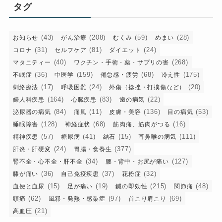
リ
タグ
ー
(43)
(208)
(59)
(28)
お知らせ
がん治療
むくみ
めまい
(31)
(81)
(24)
コロナ
セルフケア
ダイエット
(40)
(268)
マタニティー
ワクチン・手術・薬・サプリの害
(36)
(159)
(68)
(175)
不眠症
中医学
倦怠感・疲労
冷え性
(17)
(24)
(20)
刺絡療法
呼吸困難
外傷（捻挫・打撲傷など）
(164)
(83)
(22)
婦人科疾患
心臓疾患
歯の病気
(84)
(11)
(136)
(53)
泌尿器の病気
痛風
皮膚・美容
目の病気
(128)
(68)
(16)
睡眠障害
神経症状
筋肉痛、筋肉がつる
(57)
(41)
(15)
(111)
精神疾患
糖尿病
結石
耳鼻喉の病気
(24)
(377)
肝炎・肝硬変
胃腸・食養生
(34)
(127)
腎不全・心不全・肝不全
腰・背中・お尻が痛い
(36)
(37)
(32)
膝が痛い
自己免疫疾患
花粉症
(15)
(19)
(215)
(48)
血便と血尿
足が痛い
鍼の即効性
関節痛
(62)
(97)
(69)
頭痛
風邪・発熱・感染症
首こり肩こり
(21)
高血圧