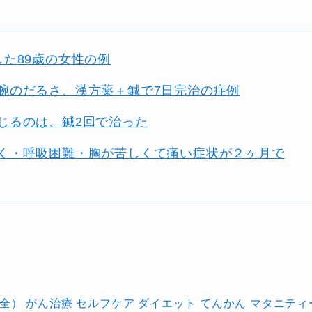
た89歳の女性の例
腕のだるさ、漢方薬＋鍼で7日完治の症例
じるのは、鍼2回で治った
く・呼吸困難・胸が苦しくて痛い症状が２ヶ月で
不全）
がん治療
セルフケア
ダイエット
てんかん
マタニティ