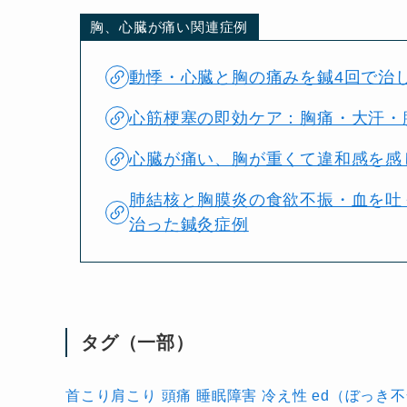
胸、心臓が痛い関連症例
動悸・心臓と胸の痛みを鍼4回で治し
心筋梗塞の即効ケア：胸痛・大汗・
心臓が痛い、胸が重くて違和感を感
肺結核と胸膜炎の食欲不振・血を吐
治った鍼灸症例
タグ（一部）
首こり肩こり
頭痛
睡眠障害
冷え性
ed（ぼっき