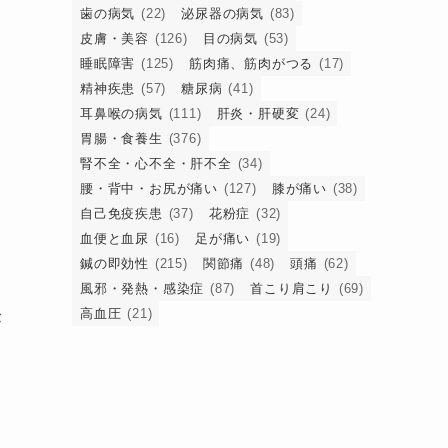
歯の病気
(22)
泌尿器の病気
(83)
話
皮膚・美容
(126)
目の病気
(53)
睡眠障害
(125)
筋肉痛、筋肉がつる
(17)
精神疾患
(57)
糖尿病
(41)
耳鼻喉の病気
(111)
肝炎・肝硬変
(24)
う
胃腸・食養生
(376)
腎不全・心不全・肝不全
(34)
腰・背中・お尻が痛い
(127)
膝が痛い
(38)
自己免疫疾患
(37)
花粉症
(32)
血便と血尿
(16)
足が痛い
(19)
鍼の即効性
(215)
関節痛
(48)
頭痛
(62)
風邪・発熱・感染症
(87)
首こり肩こり
(69)
高血圧
(21)
が