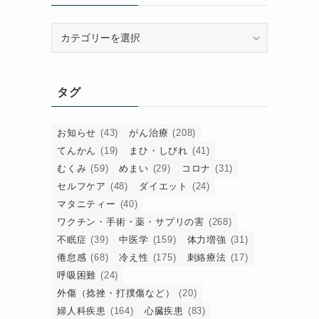
カ
テ
ゴ
リ
タグ
ー
お知らせ
(43)
がん治療
(208)
てんかん
(19)
まひ・しびれ
(41)
むくみ
(59)
めまい
(29)
コロナ
(31)
セルフケア
(48)
ダイエット
(24)
マタニティー
(40)
ワクチン・手術・薬・サプリの害
(268)
不眠症
(39)
中医学
(159)
体力増強
(31)
倦怠感
(68)
冷え性
(175)
刺絡療法
(17)
呼吸困難
(24)
外傷（捻挫・打撲傷など）
(20)
婦人科疾患
(164)
心臓疾患
(83)