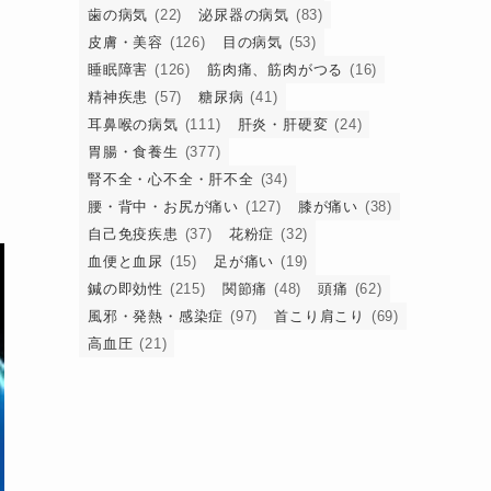
歯の病気
(22)
泌尿器の病気
(83)
皮膚・美容
(126)
目の病気
(53)
睡眠障害
(126)
筋肉痛、筋肉がつる
(16)
精神疾患
(57)
糖尿病
(41)
耳鼻喉の病気
(111)
肝炎・肝硬変
(24)
胃腸・食養生
(377)
腎不全・心不全・肝不全
(34)
腰・背中・お尻が痛い
(127)
膝が痛い
(38)
自己免疫疾患
(37)
花粉症
(32)
血便と血尿
(15)
足が痛い
(19)
鍼の即効性
(215)
関節痛
(48)
頭痛
(62)
風邪・発熱・感染症
(97)
首こり肩こり
(69)
高血圧
(21)