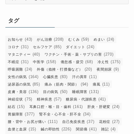
テ
ゴ
リ
タグ
ー
(43)
(208)
(59)
(24)
お知らせ
がん治療
むくみ
めまい
(31)
(85)
(24)
コロナ
セルフケア
ダイエット
(40)
(270)
マタニティー
ワクチン・手術・薬・サプリの害
(31)
(158)
(68)
(175)
不眠症
中医学
倦怠感・疲労
冷え性
(24)
(20)
(9)
呼吸困難
外傷（捻挫・打撲傷など）
夜間頻尿
(164)
(83)
(11)
女性の病気
心臓疾患
汗の異常
(85)
(94)
(11)
泌尿器の病気
痛み（筋肉・関節）
痛風
(136)
(50)
(131)
皮膚・美容
目の病気
睡眠障害
(75)
(57)
(41)
神経症状
精神疾患
糖尿病・代謝疾患
(15)
(161)
(24)
結石
耳鼻口腔・喉・目・歯科
肝炎・肝硬変
(377)
(34)
胃腸障害
腎不全・心不全・肝不全
(111)
(37)
(27)
腰・背中・お尻が痛い
自己免疫疾患
花粉症
(15)
(226)
(41)
(4)
血便と血尿
鍼の即効性
関節痛
雑記