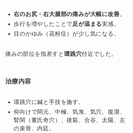
右のお尻・右大腿部の痛みが大幅に改善
。
歩行を増やしたことで
足が温まる
実感。
目のかゆみ（花粉症）が少し気になる。
痛みの部位を指差すと
環跳穴
付近でした。
治療内容
環跳穴に鍼と手技を施す。
仰向けで関元、中極、気海、気穴、復溜、
腎関（董氏奇穴）、後谿、合谷、太陽、左
の束骨、内廷。