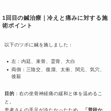
1回目の鍼治療｜冷えと痛みに対する施
術ポイント
以下のツボに鍼を施しました：
左：内廷、束骨、霊骨、大白
両側：三陰交、復溜、太衝、関元、気穴、
後谿
目的
：右の坐骨神経痛の緩和と体を温めるこ
と。
患者さんの手足が冷たかったため、
「普段か