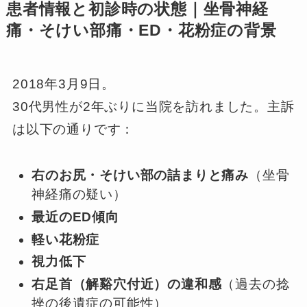
患者情報と初診時の状態｜坐骨神経
痛・そけい部痛・ED・花粉症の背景
2018年3月9日。
30代男性が2年ぶりに当院を訪れました。主訴
は以下の通りです：
右のお尻・そけい部の詰まりと痛み
（坐骨
神経痛の疑い）
最近のED傾向
軽い花粉症
視力低下
右足首（解谿穴付近）の違和感
（過去の捻
挫の後遺症の可能性）