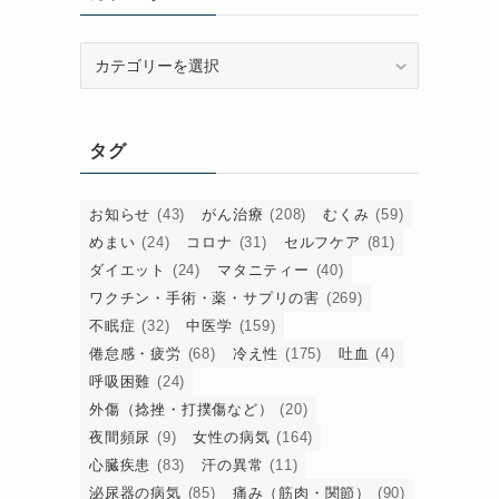
カ
テ
ゴ
リ
タグ
ー
お知らせ
(43)
がん治療
(208)
むくみ
(59)
めまい
(24)
コロナ
(31)
セルフケア
(81)
ダイエット
(24)
マタニティー
(40)
ワクチン・手術・薬・サプリの害
(269)
不眠症
(32)
中医学
(159)
倦怠感・疲労
(68)
冷え性
(175)
吐血
(4)
呼吸困難
(24)
外傷（捻挫・打撲傷など）
(20)
夜間頻尿
(9)
女性の病気
(164)
心臓疾患
(83)
汗の異常
(11)
泌尿器の病気
(85)
痛み（筋肉・関節）
(90)