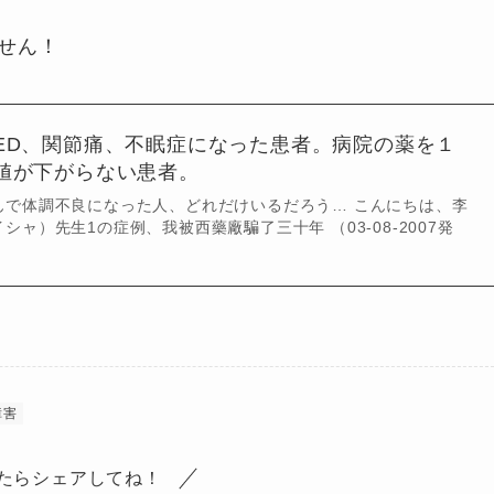
せん！
ED、関節痛、不眠症になった患者。病院の薬を１
値が下がらない患者。
んで体調不良になった人、どれだけいるだろう… こんにちは、李
ャ）先生1の症例、我被西藥廠騙了三十年 （03-08-2007発
障害
たらシェアしてね！