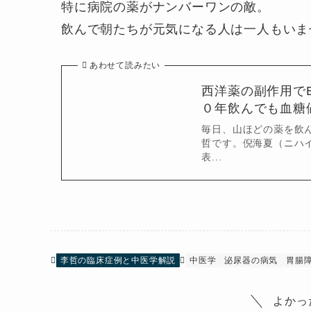
特に病院の薬がナンバーワンの敵。
飲んで朝たちが元気になる人は一人もいま
あわせて読みたい
西洋薬の副作用で
０年飲んでも血糖
毎日、山ほどの薬を飲
哲です。倪海夏（ニハイシ
表...
李哲の臨床症例と中医学解説
中医学
泌尿器の病気
胃腸
よかっ