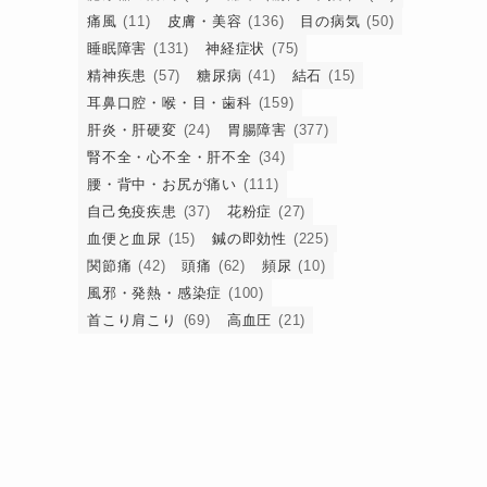
痛風
(11)
皮膚・美容
(136)
目の病気
(50)
睡眠障害
(131)
神経症状
(75)
精神疾患
(57)
糖尿病
(41)
結石
(15)
耳鼻口腔・喉・目・歯科
(159)
肝炎・肝硬変
(24)
胃腸障害
(377)
腎不全・心不全・肝不全
(34)
腰・背中・お尻が痛い
(111)
自己免疫疾患
(37)
花粉症
(27)
血便と血尿
(15)
鍼の即効性
(225)
関節痛
(42)
頭痛
(62)
頻尿
(10)
風邪・発熱・感染症
(100)
首こり肩こり
(69)
高血圧
(21)