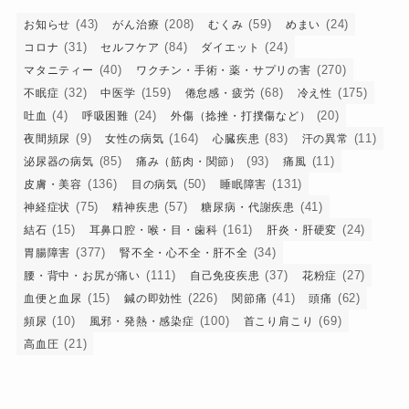
(43)
(208)
(59)
(24)
お知らせ
がん治療
むくみ
めまい
(31)
(84)
(24)
コロナ
セルフケア
ダイエット
(40)
(270)
マタニティー
ワクチン・手術・薬・サプリの害
(32)
(159)
(68)
(175)
不眠症
中医学
倦怠感・疲労
冷え性
(4)
(24)
(20)
吐血
呼吸困難
外傷（捻挫・打撲傷など）
(9)
(164)
(83)
(11)
夜間頻尿
女性の病気
心臓疾患
汗の異常
(85)
(93)
(11)
泌尿器の病気
痛み（筋肉・関節）
痛風
(136)
(50)
(131)
皮膚・美容
目の病気
睡眠障害
(75)
(57)
(41)
神経症状
精神疾患
糖尿病・代謝疾患
(15)
(161)
(24)
結石
耳鼻口腔・喉・目・歯科
肝炎・肝硬変
(377)
(34)
胃腸障害
腎不全・心不全・肝不全
(111)
(37)
(27)
腰・背中・お尻が痛い
自己免疫疾患
花粉症
(15)
(226)
(41)
(62)
血便と血尿
鍼の即効性
関節痛
頭痛
(10)
(100)
(69)
頻尿
風邪・発熱・感染症
首こり肩こり
(21)
高血圧