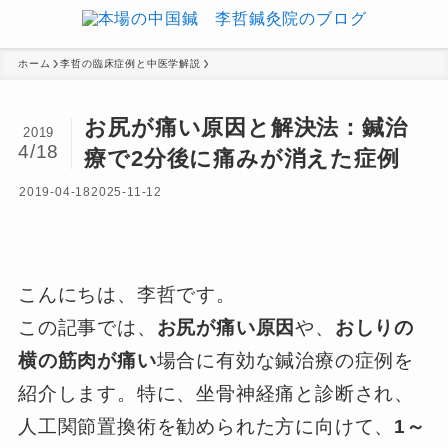
ホーム
李哲の臨床症例と中医学解説
お尻が痛い原因と解決法：鍼治
2019
4/18
療で2分後に痛みが消えた症例
2019-04-18
2025-11-12
こんにちは、李哲です。
この記事では、
お尻が痛い原因
や、
おしりの
横の筋肉が痛い
場合に有効な鍼治療の症例を
紹介します。特に、坐骨神経痛と診断され、
人工関節置換術を勧められた方に向けて、
1～