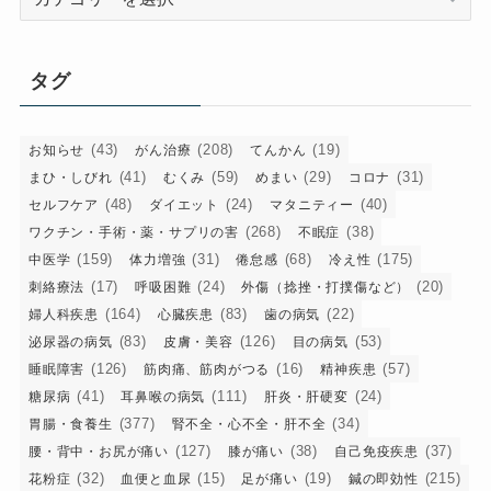
テ
ゴ
リ
タグ
ー
(43)
(208)
(19)
お知らせ
がん治療
てんかん
(41)
(59)
(29)
(31)
まひ・しびれ
むくみ
めまい
コロナ
(48)
(24)
(40)
セルフケア
ダイエット
マタニティー
(268)
(38)
ワクチン・手術・薬・サプリの害
不眠症
(159)
(31)
(68)
(175)
中医学
体力増強
倦怠感
冷え性
(17)
(24)
(20)
刺絡療法
呼吸困難
外傷（捻挫・打撲傷など）
(164)
(83)
(22)
婦人科疾患
心臓疾患
歯の病気
(83)
(126)
(53)
泌尿器の病気
皮膚・美容
目の病気
(126)
(16)
(57)
睡眠障害
筋肉痛、筋肉がつる
精神疾患
(41)
(111)
(24)
糖尿病
耳鼻喉の病気
肝炎・肝硬変
(377)
(34)
胃腸・食養生
腎不全・心不全・肝不全
(127)
(38)
(37)
腰・背中・お尻が痛い
膝が痛い
自己免疫疾患
(32)
(15)
(19)
(215)
花粉症
血便と血尿
足が痛い
鍼の即効性