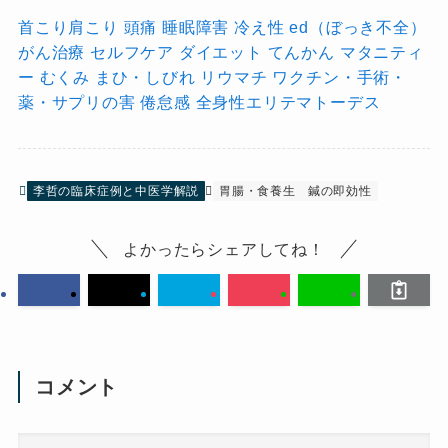
首こり肩こり
頭痛
睡眠障害
冷え性
ed（ぼっき不全）
がん治療
セルフケア
ダイエット
てんかん
マタニティ
ー
むくみ
まひ・しびれ
リウマチ
ワクチン・手術・
薬・サプリの害
倦怠感
全身性エリテマトーデス
李哲の臨床症例と中医学解説
胃腸・食養生
鍼の即効性
よかったらシェアしてね！
コメント