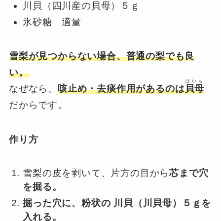
川貝（四川産の貝母）５ｇ
氷砂糖 適量
雪梨が見つからない場合、普通の梨でも良
い。
ばいも
なぜなら、
咳止め・去痰作用があるのは
貝母
だからです。
作り方
雪梨の皮を剥いて、片方の目から
芯まで穴
を掘る。
掘った穴に、粉状の 川貝（川貝母）５ｇを
入れる。