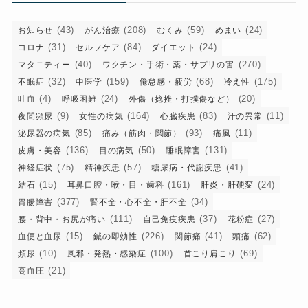
(43)
(208)
(59)
(24)
お知らせ
がん治療
むくみ
めまい
(31)
(84)
(24)
コロナ
セルフケア
ダイエット
(40)
(270)
マタニティー
ワクチン・手術・薬・サプリの害
(32)
(159)
(68)
(175)
不眠症
中医学
倦怠感・疲労
冷え性
(4)
(24)
(20)
吐血
呼吸困難
外傷（捻挫・打撲傷など）
(9)
(164)
(83)
(11)
夜間頻尿
女性の病気
心臓疾患
汗の異常
(85)
(93)
(11)
泌尿器の病気
痛み（筋肉・関節）
痛風
(136)
(50)
(131)
皮膚・美容
目の病気
睡眠障害
(75)
(57)
(41)
神経症状
精神疾患
糖尿病・代謝疾患
(15)
(161)
(24)
結石
耳鼻口腔・喉・目・歯科
肝炎・肝硬変
(377)
(34)
胃腸障害
腎不全・心不全・肝不全
(111)
(37)
(27)
腰・背中・お尻が痛い
自己免疫疾患
花粉症
(15)
(226)
(41)
(62)
血便と血尿
鍼の即効性
関節痛
頭痛
(10)
(100)
(69)
頻尿
風邪・発熱・感染症
首こり肩こり
(21)
高血圧