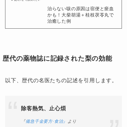
治らない咳の原因は宿便と瘀血
かも！大柴胡湯＋桂枝茯苓丸で
治癒した例
歴代の薬物誌に記録された梨の効能
以下、歴代の名医たちの記述を引用します。
除客熱気、止心煩
『
備急千金要方·食治』
より