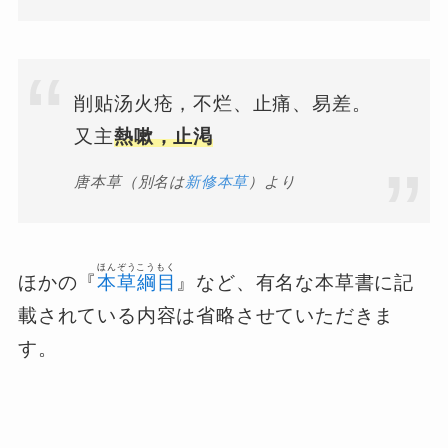
削贴汤火疮，不烂、止痛、易差。
又主
熱嗽，止渇
唐本草（別名は
新修本草
）より
ほんぞうこうもく
ほかの『
本草綱目
』など、有名な本草書に記
載されている内容は省略させていただきま
す。