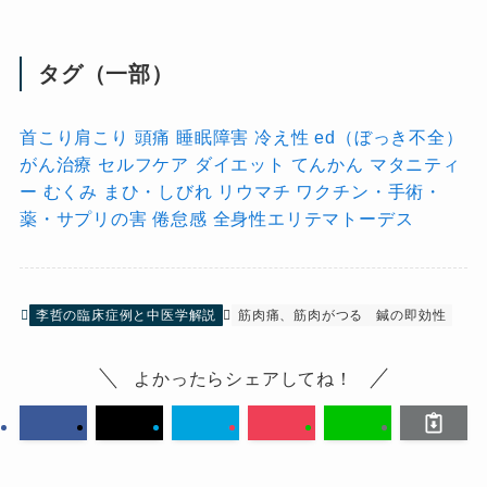
タグ（一部）
首こり肩こり
頭痛
睡眠障害
冷え性
ed（ぼっき不全）
がん治療
セルフケア
ダイエット
てんかん
マタニティ
ー
むくみ
まひ・しびれ
リウマチ
ワクチン・手術・
薬・サプリの害
倦怠感
全身性エリテマトーデス
李哲の臨床症例と中医学解説
筋肉痛、筋肉がつる
鍼の即効性
よかったらシェアしてね！