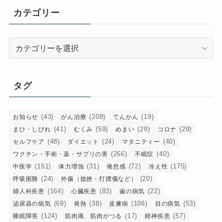
イ
カテゴリー
ブ
カ
テ
ゴ
リ
タグ
ー
(43)
(208)
(19)
お知らせ
がん治療
てんかん
(41)
(59)
(29)
(29)
まひ・しびれ
むくみ
めまい
コロナ
(48)
(24)
(40)
セルフケア
ダイエット
マタニティー
(266)
(40)
ワクチン・手術・薬・サプリの害
不眠症
(161)
(31)
(72)
(175)
中医学
体力増強
倦怠感
冷え性
(24)
(20)
呼吸困難
外傷（捻挫・打撲傷など）
(164)
(83)
(22)
婦人科疾患
心臓疾患
歯の病気
(69)
(38)
(106)
(53)
泌尿器の病気
発熱
皮膚病
目の病気
(124)
(17)
(57)
睡眠障害
筋肉痛、筋肉がつる
精神疾患