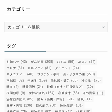
カ
イ
カテゴリー
ブ
カ
テ
ゴ
リ
タグ
ー
(43)
(208)
(59)
(24)
お知らせ
がん治療
むくみ
めまい
(31)
(81)
(24)
コロナ
セルフケア
ダイエット
(40)
(270)
マタニティー
ワクチン・手術・薬・サプリの害
(32)
(159)
(68)
(175)
不眠症
中医学
倦怠感・疲労
冷え性
(4)
(24)
(20)
吐血
呼吸困難
外傷（捻挫・打撲傷など）
(9)
(164)
(83)
(11)
夜間頻尿
女性の病気
心臓疾患
汗の異常
(85)
(91)
(11)
泌尿器の病気
痛み（筋肉・関節）
痛風
(136)
(50)
(131)
皮膚・美容
目の病気
睡眠障害
(75)
(57)
(41)
(15)
神経症状
精神疾患
糖尿病
結石