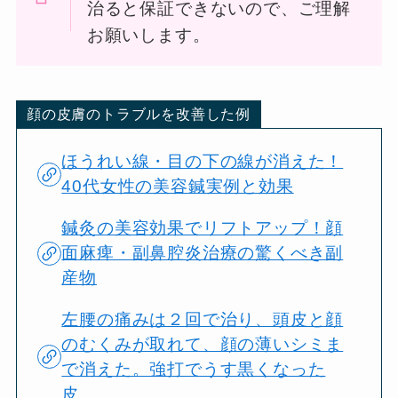
治ると保証できないので、ご理解
お願いします。
顔の皮膚のトラブルを改善した例
ほうれい線・目の下の線が消えた！
40代女性の美容鍼実例と効果
鍼灸の美容効果でリフトアップ！顔
面麻痺・副鼻腔炎治療の驚くべき副
産物
左腰の痛みは２回で治り、頭皮と顔
のむくみが取れて、顔の薄いシミま
で消えた。強打でうす黒くなった
皮…