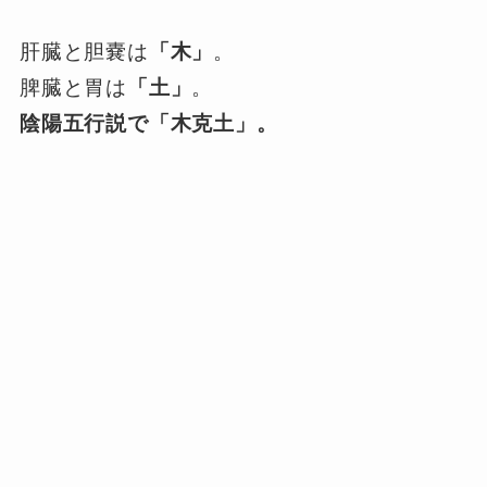
肝臓と胆嚢は
「木」
。
脾臓と胃は
「土」
。
陰陽五行説で「木克土」。