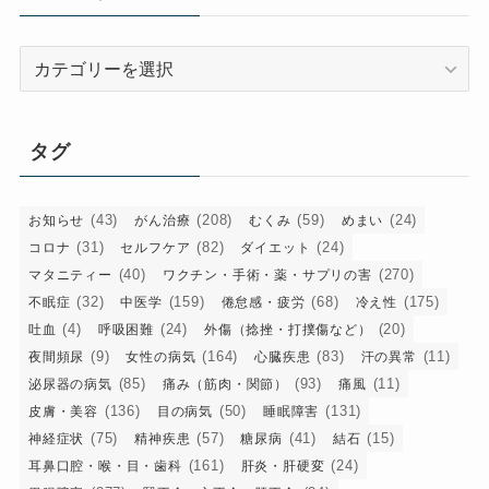
ブ
カ
テ
ゴ
リ
タグ
ー
(43)
(208)
(59)
(24)
お知らせ
がん治療
むくみ
めまい
(31)
(82)
(24)
コロナ
セルフケア
ダイエット
(40)
(270)
マタニティー
ワクチン・手術・薬・サプリの害
(32)
(159)
(68)
(175)
不眠症
中医学
倦怠感・疲労
冷え性
(4)
(24)
(20)
吐血
呼吸困難
外傷（捻挫・打撲傷など）
(9)
(164)
(83)
(11)
夜間頻尿
女性の病気
心臓疾患
汗の異常
(85)
(93)
(11)
泌尿器の病気
痛み（筋肉・関節）
痛風
(136)
(50)
(131)
皮膚・美容
目の病気
睡眠障害
(75)
(57)
(41)
(15)
神経症状
精神疾患
糖尿病
結石
(161)
(24)
耳鼻口腔・喉・目・歯科
肝炎・肝硬変