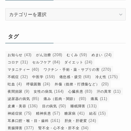
カ
テ
ゴ
リ
タグ
ー
(43)
(208)
(59)
(24)
お知らせ
がん治療
むくみ
めまい
(31)
(84)
(24)
コロナ
セルフケア
ダイエット
(40)
(270)
マタニティー
ワクチン・手術・薬・サプリの害
(32)
(159)
(68)
(175)
不眠症
中医学
倦怠感・疲労
冷え性
(4)
(24)
(20)
吐血
呼吸困難
外傷（捻挫・打撲傷など）
(9)
(164)
(83)
(11)
夜間頻尿
女性の病気
心臓疾患
汗の異常
(85)
(93)
(11)
泌尿器の病気
痛み（筋肉・関節）
痛風
(136)
(50)
(131)
皮膚・美容
目の病気
睡眠障害
(75)
(57)
(41)
(15)
神経症状
精神疾患
糖尿病
結石
(161)
(24)
耳鼻口腔・喉・目・歯科
肝炎・肝硬変
(377)
(34)
胃腸障害
腎不全・心不全・肝不全