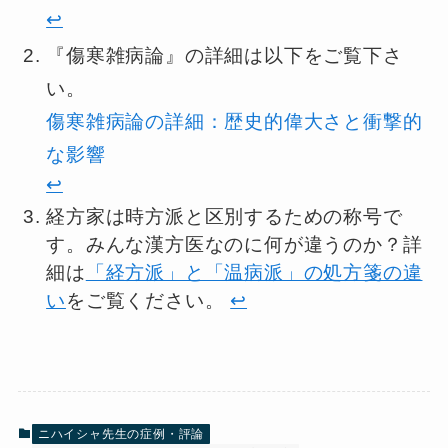
↩︎
『傷寒雑病論』の詳細は以下をご覧下さ
い。
傷寒雑病論の詳細：歴史的偉大さと衝撃的
な影響
↩︎
経方家は時方派と区別するための称号で
す。みんな漢方医なのに何が違うのか？詳
細は
「経方派」と「温病派」の処方箋の違
い
をご覧ください。
↩︎
ニハイシャ先生の症例・評論