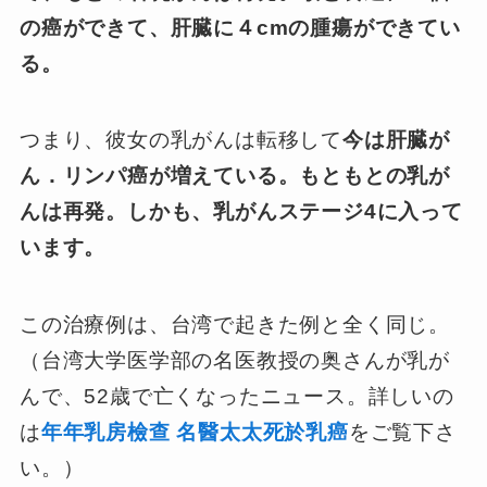
の癌ができて、肝臓に４cmの腫瘍ができてい
る。
つまり、彼女の乳がんは転移して
今は肝臓が
ん．リンパ癌が増えている。もともとの乳が
んは再発。しかも、乳がんステージ4に入って
います。
この治療例は、台湾で起きた例と全く同じ。
（台湾大学医学部の名医教授の奥さんが乳が
んで、52歳で亡くなったニュース。詳しいの
は
年年乳房檢查 名醫太太死於乳癌
をご覧下さ
い。）