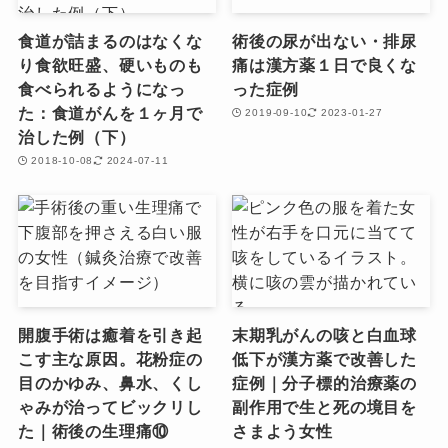
食道が詰まるのはなくな
術後の尿が出ない・排尿
り食欲旺盛、硬いものも
痛は漢方薬１日で良くな
食べられるようになっ
った症例
た：食道がんを１ヶ月で
2019-09-10
2023-01-27
治した例（下）
2018-10-08
2024-07-11
開腹手術は癒着を引き起
末期乳がんの咳と白血球
こす主な原因。花粉症の
低下が漢方薬で改善した
目のかゆみ、鼻水、くし
症例｜分子標的治療薬の
ゃみが治ってビックリし
副作用で生と死の境目を
た｜術後の生理痛⑩
さまよう女性