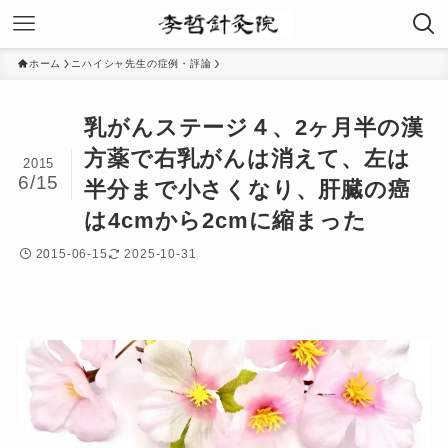
ホーム
ニハイシャ先生の症例・評論
乳がんステージ４、2ヶ月半の漢
方薬で右乳がんは消えて、左は
2015
6/15
半分まで小さくなり、肝臓の癌
は4cmから2cmに縮まった
2015-06-15
2025-10-31