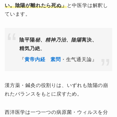
い。
陰陽が離れたら死ぬ」
と中医学は解釈し
ています。
陰平陽
秘、
精神乃治、陰陽
离決、
精気乃絶
。
『
黄帝内経 素問
・生气通天論』
漢方薬・鍼灸の役割りは、いずれも陰陽の崩
れたバランスをもとに戻すため。
西洋医学は一つ一つの病原菌・ウィルスを分