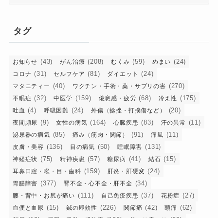
テ
ゴ
リ
タグ
ー
(43)
(208)
(59)
(24)
お知らせ
がん治療
むくみ
めまい
(31)
(81)
(24)
コロナ
セルフケア
ダイエット
(40)
(270)
マタニティー
ワクチン・手術・薬・サプリの害
(32)
(159)
(68)
(175)
不眠症
中医学
倦怠感・疲労
冷え性
(4)
(24)
(20)
吐血
呼吸困難
外傷（捻挫・打撲傷など）
(9)
(164)
(83)
(11)
夜間頻尿
女性の病気
心臓疾患
汗の異常
(85)
(91)
(11)
泌尿器の病気
痛み（筋肉・関節）
痛風
(136)
(50)
(131)
皮膚・美容
目の病気
睡眠障害
(75)
(57)
(41)
(15)
神経症状
精神疾患
糖尿病
結石
(159)
(24)
耳鼻口腔・喉・目・歯科
肝炎・肝硬変
(377)
(34)
胃腸障害
腎不全・心不全・肝不全
(111)
(37)
(27)
腰・背中・お尻が痛い
自己免疫疾患
花粉症
(15)
(226)
(42)
(62)
血便と血尿
鍼の即効性
関節痛
頭痛