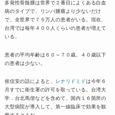
多発性骨髄腫は世界で２番目によくある白血
病のタイプで、リンパ腫瘍より少ないだけ
で、全世界で７５万人の患者がいる。現在、
台湾では毎年４００人くらいの患者が増えて
いる。
患者の平均年齢は６０～７０歳。４０歳以下
の患者は少ない。
侯信安の話によると、
レナリドミド
は今年６
月すでに衛生署の許可を取っている。台湾大
学．台北馬偕などを含めて、国内１６箇所の
大型病院が導入して、第一線臨床で効果を観