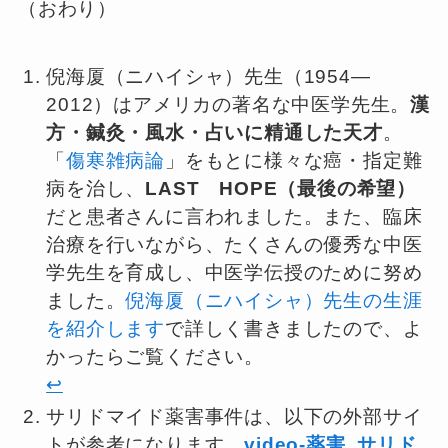
（おわり）
倪海厦（ニハイシャ）先生（1954—
2012）はアメリカの著名な中医学先生。
漢
方・鍼灸・風水・占いに精通した天才
。
「
傷寒雑病論
」をもとに様々な癌・指定難
病を治し、
LAST HOPE（最後の希望）
だと患者さんに言われました。また、臨床
治療を行いながら、たくさんの優秀な中医
学先生を育成し、中医学伝授のために努め
ました。
倪海厦（ニハイシャ）先生の生涯
を紹介します
で詳しく書きましたので、よ
かったらご覧ください。
↩︎
サリドマイド薬害事件は、以下の外部サイ
トが参考になります。
video-薬害_サリド