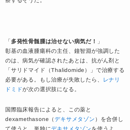
察するそうだ。
「
多発性骨髄腫は治せない病気だ！
」
彰基の血液腫瘍科の主任、鐘智淵が強調した
のは、病気が確認されたあとは、抗がん剤と
「サリドマイド（Thalidomide）」で治療する
必要がある。もし治療が失敗したら、
レナリ
ドミド
が次の選択肢になる。
国際臨床報告によると、この薬と
dexamethasone（
デキサメタゾン
）を合併し
て使うと、単独に
デキサメタゾン
を使うよ