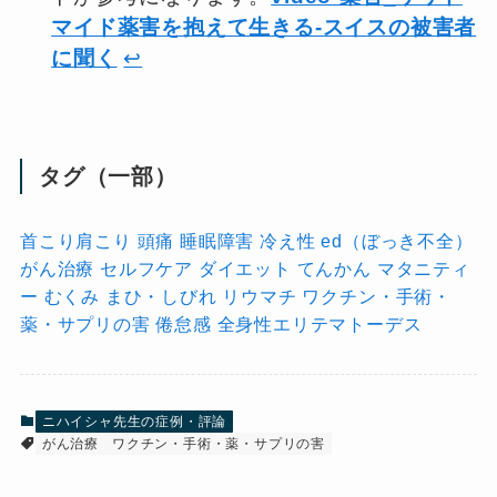
マイド薬害を抱えて生きる-スイスの被害者
に聞く
↩︎
タグ（一部）
首こり肩こり
頭痛
睡眠障害
冷え性
ed（ぼっき不全）
がん治療
セルフケア
ダイエット
てんかん
マタニティ
ー
むくみ
まひ・しびれ
リウマチ
ワクチン・手術・
薬・サプリの害
倦怠感
全身性エリテマトーデス
ニハイシャ先生の症例・評論
がん治療
ワクチン・手術・薬・サプリの害