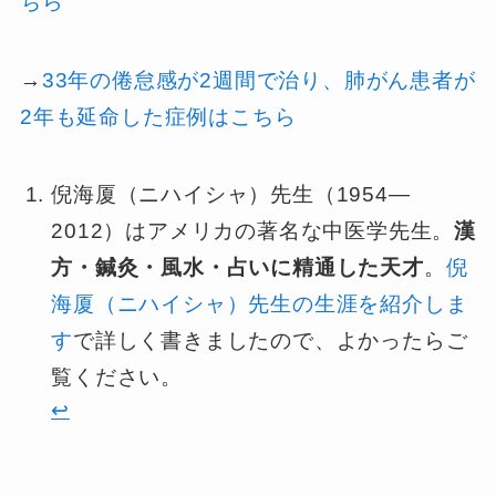
ちら
→
33年の倦怠感が2週間で治り、肺がん患者が
2年も延命した症例はこちら
倪海厦（ニハイシャ）先生（1954—
2012）はアメリカの著名な中医学先生。
漢
方・鍼灸・風水・占いに精通した天才
。
倪
海厦（ニハイシャ）先生の生涯を紹介しま
す
で詳しく書きましたので、よかったらご
覧ください。
↩︎