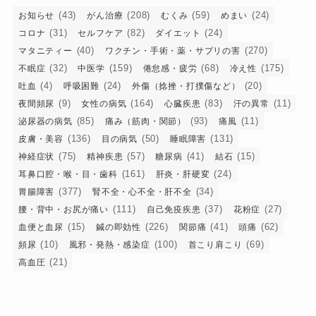
(43)
(208)
(59)
(24)
お知らせ
がん治療
むくみ
めまい
(31)
(82)
(24)
コロナ
セルフケア
ダイエット
(40)
(270)
マタニティー
ワクチン・手術・薬・サプリの害
(32)
(159)
(68)
(175)
不眠症
中医学
倦怠感・疲労
冷え性
(4)
(24)
(20)
吐血
呼吸困難
外傷（捻挫・打撲傷など）
(9)
(164)
(83)
(11)
夜間頻尿
女性の病気
心臓疾患
汗の異常
(85)
(93)
(11)
泌尿器の病気
痛み（筋肉・関節）
痛風
(136)
(50)
(131)
皮膚・美容
目の病気
睡眠障害
(75)
(57)
(41)
(15)
神経症状
精神疾患
糖尿病
結石
(161)
(24)
耳鼻口腔・喉・目・歯科
肝炎・肝硬変
(377)
(34)
胃腸障害
腎不全・心不全・肝不全
(111)
(37)
(27)
腰・背中・お尻が痛い
自己免疫疾患
花粉症
(15)
(226)
(41)
(62)
血便と血尿
鍼の即効性
関節痛
頭痛
(10)
(100)
(69)
頻尿
風邪・発熱・感染症
首こり肩こり
(21)
高血圧