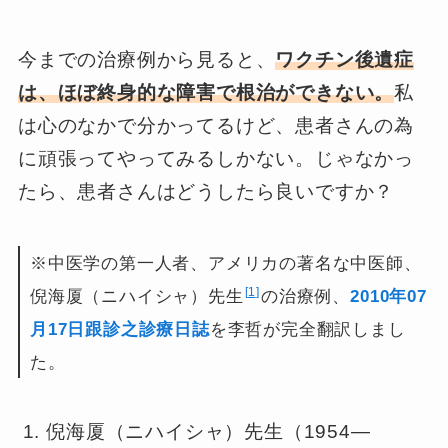
今までの治療例から見ると、
ワクチン後遺症
は、ほぼ終身的な障害で根治ができない。
私
は心のなかで分かってるけど、患者さんの為
に頑張ってやってみるしかない。じゃなかっ
たら、患者さんはどうしたら良いですか？
※中医学の第一人者、アメリカの著名な中医師、
1
倪海厦（ニハイシャ）先生
の治療例、
2010年07
月17日跟診之診療日誌
を李哲が完全翻訳しまし
た。
倪海厦（ニハイシャ）先生（1954—