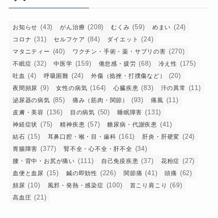
ー
(43)
(208)
(59)
(24)
お知らせ
がん治療
むくみ
めまい
(31)
(84)
(24)
コロナ
セルフケア
ダイエット
(40)
(270)
マタニティー
ワクチン・手術・薬・サプリの害
(32)
(159)
(68)
(175)
不眠症
中医学
倦怠感・疲労
冷え性
(4)
(24)
(20)
吐血
呼吸困難
外傷（捻挫・打撲傷など）
(9)
(164)
(83)
(11)
夜間頻尿
女性の病気
心臓疾患
汗の異常
(85)
(93)
(11)
泌尿器の病気
痛み（筋肉・関節）
痛風
(136)
(50)
(131)
皮膚・美容
目の病気
睡眠障害
(75)
(57)
(41)
神経症状
精神疾患
糖尿病・代謝疾患
(15)
(161)
(24)
結石
耳鼻口腔・喉・目・歯科
肝炎・肝硬変
(377)
(34)
胃腸障害
腎不全・心不全・肝不全
(111)
(37)
(27)
腰・背中・お尻が痛い
自己免疫疾患
花粉症
(15)
(226)
(41)
(62)
血便と血尿
鍼の即効性
関節痛
頭痛
(10)
(100)
(69)
頻尿
風邪・発熱・感染症
首こり肩こり
(21)
高血圧