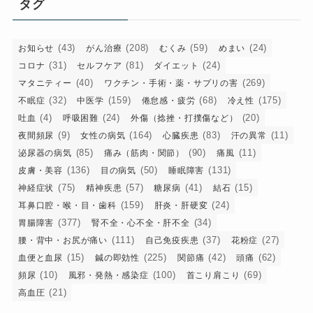
タグ
ー
(43)
(208)
(59)
(24)
お知らせ
がん治療
むくみ
めまい
(31)
(81)
(24)
コロナ
セルフケア
ダイエット
(40)
(269)
マタニティー
ワクチン・手術・薬・サプリの害
(32)
(159)
(68)
(175)
不眠症
中医学
倦怠感・疲労
冷え性
(4)
(24)
(20)
吐血
呼吸困難
外傷（捻挫・打撲傷など）
(9)
(164)
(83)
(11)
夜間頻尿
女性の病気
心臓疾患
汗の異常
(85)
(90)
(11)
泌尿器の病気
痛み（筋肉・関節）
痛風
(136)
(50)
(131)
皮膚・美容
目の病気
睡眠障害
(75)
(57)
(41)
(15)
神経症状
精神疾患
糖尿病
結石
(159)
(24)
耳鼻口腔・喉・目・歯科
肝炎・肝硬変
(377)
(34)
胃腸障害
腎不全・心不全・肝不全
(111)
(37)
(27)
腰・背中・お尻が痛い
自己免疫疾患
花粉症
(15)
(225)
(42)
(62)
血便と血尿
鍼の即効性
関節痛
頭痛
(10)
(100)
(69)
頻尿
風邪・発熱・感染症
首こり肩こり
(21)
高血圧