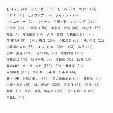
(43)
(208)
(59)
(24)
お知らせ
がん治療
むくみ
めまい
(31)
(82)
(24)
コロナ
セルフケア
ダイエット
(40)
(270)
マタニティー
ワクチン・手術・薬・サプリの害
(32)
(159)
(68)
(175)
不眠症
中医学
倦怠感・疲労
冷え性
(4)
(24)
(20)
吐血
呼吸困難
外傷（捻挫・打撲傷など）
(9)
(164)
(83)
(11)
夜間頻尿
女性の病気
心臓疾患
汗の異常
(85)
(93)
(11)
泌尿器の病気
痛み（筋肉・関節）
痛風
(136)
(50)
(131)
皮膚・美容
目の病気
睡眠障害
(75)
(57)
(41)
(15)
神経症状
精神疾患
糖尿病
結石
(160)
(24)
耳鼻口腔・喉・目・歯科
肝炎・肝硬変
(377)
(34)
胃腸障害
腎不全・心不全・肝不全
(111)
(37)
(27)
腰・背中・お尻が痛い
自己免疫疾患
花粉症
(15)
(226)
(41)
(62)
血便と血尿
鍼の即効性
関節痛
頭痛
(10)
(100)
(69)
頻尿
風邪・発熱・感染症
首こり肩こり
(21)
高血圧