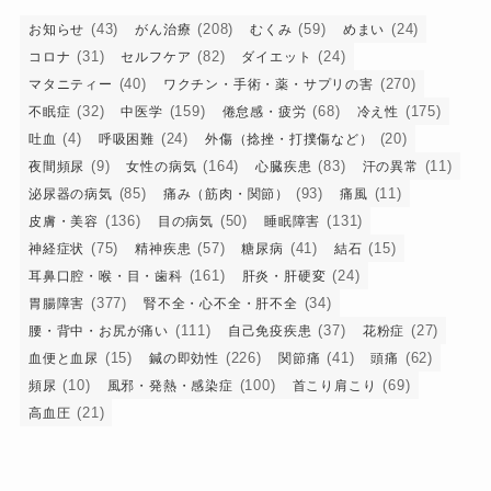
(43)
(208)
(59)
(24)
お知らせ
がん治療
むくみ
めまい
(31)
(82)
(24)
コロナ
セルフケア
ダイエット
(40)
(270)
マタニティー
ワクチン・手術・薬・サプリの害
(32)
(159)
(68)
(175)
不眠症
中医学
倦怠感・疲労
冷え性
(4)
(24)
(20)
吐血
呼吸困難
外傷（捻挫・打撲傷など）
(9)
(164)
(83)
(11)
夜間頻尿
女性の病気
心臓疾患
汗の異常
(85)
(93)
(11)
泌尿器の病気
痛み（筋肉・関節）
痛風
(136)
(50)
(131)
皮膚・美容
目の病気
睡眠障害
(75)
(57)
(41)
(15)
神経症状
精神疾患
糖尿病
結石
(161)
(24)
耳鼻口腔・喉・目・歯科
肝炎・肝硬変
(377)
(34)
胃腸障害
腎不全・心不全・肝不全
(111)
(37)
(27)
腰・背中・お尻が痛い
自己免疫疾患
花粉症
(15)
(226)
(41)
(62)
血便と血尿
鍼の即効性
関節痛
頭痛
(10)
(100)
(69)
頻尿
風邪・発熱・感染症
首こり肩こり
(21)
高血圧