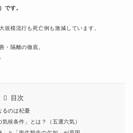
）です。
大規模流行も死亡例も激減しています。
善・隔離の徹底。
。
目次
なるのは杞憂
の気候条件」とは？（五運六気）
療」と「衛生観念の欠如」が原因