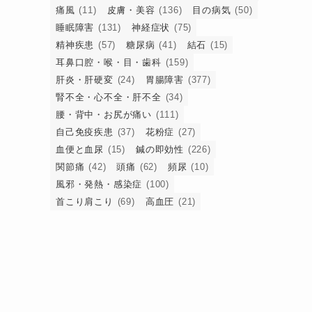
痛風
(11)
皮膚・美容
(136)
目の病気
(50)
睡眠障害
(131)
神経症状
(75)
精神疾患
(57)
糖尿病
(41)
結石
(15)
耳鼻口腔・喉・目・歯科
(159)
肝炎・肝硬変
(24)
胃腸障害
(377)
腎不全・心不全・肝不全
(34)
腰・背中・お尻が痛い
(111)
自己免疫疾患
(37)
花粉症
(27)
血便と血尿
(15)
鍼の即効性
(226)
て
関節痛
(42)
頭痛
(62)
頻尿
(10)
風邪・発熱・感染症
(100)
首こり肩こり
(69)
高血圧
(21)