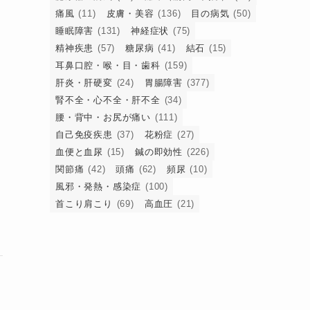
痛風
(11)
皮膚・美容
(136)
目の病気
(50)
睡眠障害
(131)
神経症状
(75)
精神疾患
(57)
糖尿病
(41)
結石
(15)
耳鼻口腔・喉・目・歯科
(159)
肝炎・肝硬変
(24)
胃腸障害
(377)
腎不全・心不全・肝不全
(34)
腰・背中・お尻が痛い
(111)
自己免疫疾患
(37)
花粉症
(27)
血便と血尿
(15)
鍼の即効性
(226)
関節痛
(42)
頭痛
(62)
頻尿
(10)
風邪・発熱・感染症
(100)
首こり肩こり
(69)
高血圧
(21)