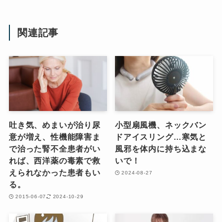
関連記事
吐き気、めまいが治り尿
小型扇風機、ネックバン
意が増え、性機能障害ま
ドアイスリング…寒気と
で治った腎不全患者がい
風邪を体内に持ち込まな
れば、西洋薬の毒素で救
いで！
えられなかった患者もい
2024-08-27
る。
2015-06-07
2024-10-29