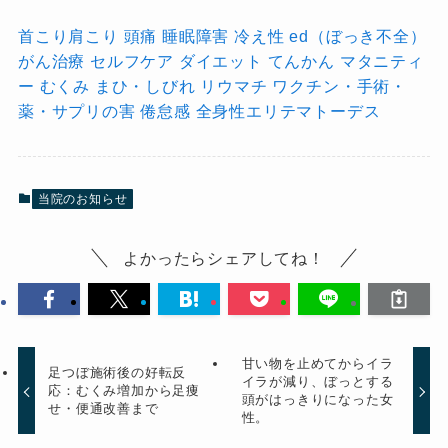
首こり肩こり
頭痛
睡眠障害
冷え性
ed（ぼっき不全）
がん治療
セルフケア
ダイエット
てんかん
マタニティ
ー
むくみ
まひ・しびれ
リウマチ
ワクチン・手術・
薬・サプリの害
倦怠感
全身性エリテマトーデス
当院のお知らせ
よかったらシェアしてね！
甘い物を止めてからイラ
足つぼ施術後の好転反
イラが減り、ぼっとする
応：むくみ増加から足痩
頭がはっきりになった女
せ・便通改善まで
性。