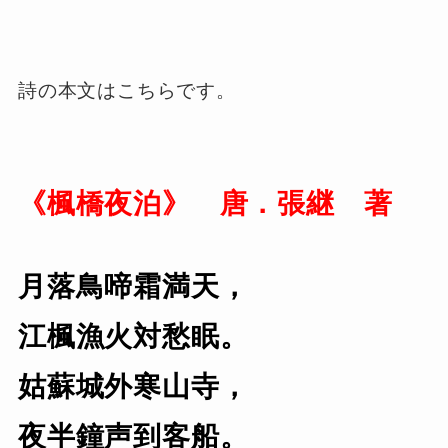
詩の本文はこちらです。
《楓橋夜泊》
唐．張継 著
月落鳥啼霜満天，
江楓漁火対愁眠。
姑蘇城外寒山寺，
夜半鐘声到客船。