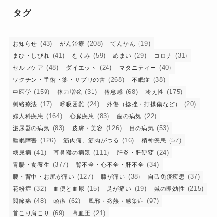
リ
タグ
ー
(43)
(208)
(19)
お知らせ
がん治療
てんかん
(41)
(59)
(29)
(31)
まひ・しびれ
むくみ
めまい
コロナ
(48)
(24)
(40)
セルフケア
ダイエット
マタニティー
(268)
(38)
ワクチン・手術・薬・サプリの害
不眠症
(159)
(31)
(68)
(175)
中医学
体力増強
倦怠感
冷え性
(17)
(24)
(20)
刺絡療法
呼吸困難
外傷（捻挫・打撲傷など）
(164)
(83)
(22)
婦人科疾患
心臓疾患
歯の病気
(83)
(126)
(53)
泌尿器の病気
皮膚・美容
目の病気
(126)
(16)
(57)
睡眠障害
筋肉痛、筋肉がつる
精神疾患
(41)
(111)
(24)
糖尿病
耳鼻喉の病気
肝炎・肝硬変
(377)
(34)
胃腸・食養生
腎不全・心不全・肝不全
(127)
(38)
(37)
腰・背中・お尻が痛い
膝が痛い
自己免疫疾患
(32)
(15)
(19)
(215)
花粉症
血便と血尿
足が痛い
鍼の即効性
(48)
(62)
(97)
関節痛
頭痛
風邪・発熱・感染症
(69)
(21)
首こり肩こり
高血圧