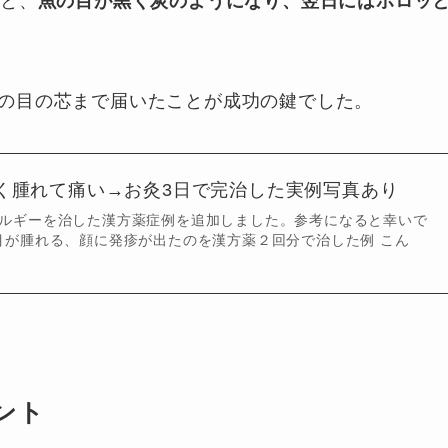
ると、
魚の目が黒く炭のようになり、翌日にはポロッ
の目の芯まで届いたことが成功の鍵でした。
く腫れて痛い→お灸3日で完治した実例写真あり
加猫アレルギーを治した漢方薬症例を追加しました。参考になると幸いで
目が腫れる、顔に発疹が出たのを漢方薬２回分で治した例 こん
ント