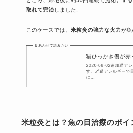
ところ、帰宅後に約50回連続で施術。す
取れて完治
しました。
このケースでは、
米粒灸の強力な火力
が魚
あわせて読みたい
猫ひっかき傷が赤
2020-08-02追
す。🔗猫アレルギーで
に…
米粒灸とは？魚の目治療のポイ