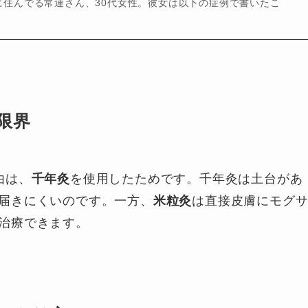
に住んでる常連さん、30代女性。彼女は以下の症例で書いたこ
限界
由は、
千年灸
を使用したためです。千年灸は土台があ
届きにくいのです。一方、
米粒灸
は直接皮膚にモグ
治療できます。