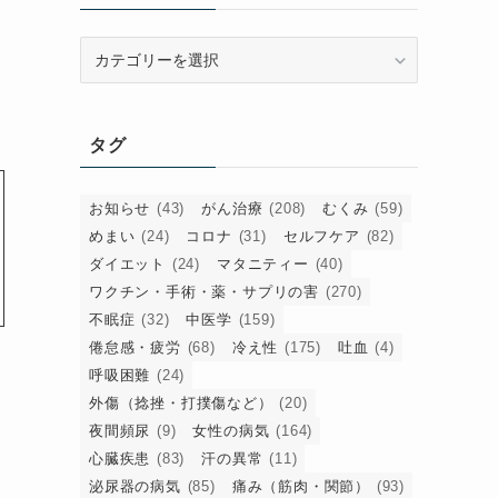
と
カ
テ
ゴ
リ
タグ
ー
お知らせ
(43)
がん治療
(208)
むくみ
(59)
めまい
(24)
コロナ
(31)
セルフケア
(82)
ダイエット
(24)
マタニティー
(40)
ワクチン・手術・薬・サプリの害
(270)
不眠症
(32)
中医学
(159)
倦怠感・疲労
(68)
冷え性
(175)
吐血
(4)
呼吸困難
(24)
外傷（捻挫・打撲傷など）
(20)
夜間頻尿
(9)
女性の病気
(164)
心臓疾患
(83)
汗の異常
(11)
泌尿器の病気
(85)
痛み（筋肉・関節）
(93)