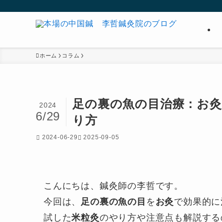
ホーム
コラム
足の裏の魚の目治療：お灸
2024
6/29
り方
2024-06-29
2025-09-05
こんにちは、鍼灸師の李哲です。
今回は、
足の裏の魚の目
を
お灸
で効果的に
試した
米粒灸
のやり方や注意点も解説する