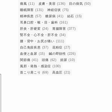
痛風
(11)
皮膚・美容
(136)
目の病気
(50)
睡眠障害
(131)
神経症状
(75)
形
精神疾患
(57)
糖尿病
(41)
結石
(15)
が
耳鼻口腔・喉・目・歯科
(161)
肝炎・肝硬変
(24)
胃腸障害
(377)
腎不全・心不全・肝不全
(34)
腰・背中・お尻が痛い
(111)
硬
自己免疫疾患
(37)
花粉症
(27)
実
血便と血尿
(15)
鍼の即効性
(226)
関節痛
(41)
頭痛
(62)
頻尿
(10)
風邪・発熱・感染症
(100)
首こり肩こり
(69)
高血圧
(21)